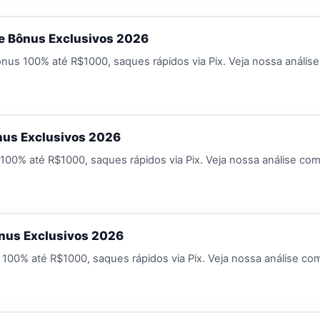
 e Bônus Exclusivos 2026
nus 100% até R$1000, saques rápidos via Pix. Veja nossa análise
ônus Exclusivos 2026
100% até R$1000, saques rápidos via Pix. Veja nossa análise com
ônus Exclusivos 2026
 100% até R$1000, saques rápidos via Pix. Veja nossa análise com