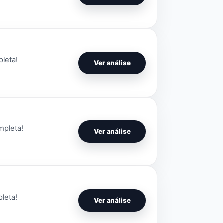
pleta!
Ver análise
mpleta!
Ver análise
leta!
Ver análise