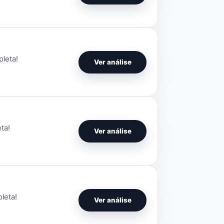
pleta!
Ver análise
ta!
Ver análise
leta!
Ver análise