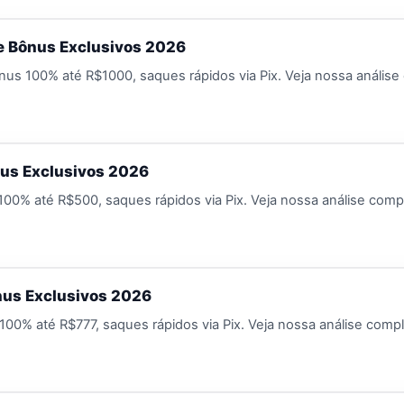
 e Bônus Exclusivos 2026
nus 100% até R$1000, saques rápidos via Pix. Veja nossa análise
nus Exclusivos 2026
100% até R$500, saques rápidos via Pix. Veja nossa análise comp
nus Exclusivos 2026
100% até R$777, saques rápidos via Pix. Veja nossa análise compl