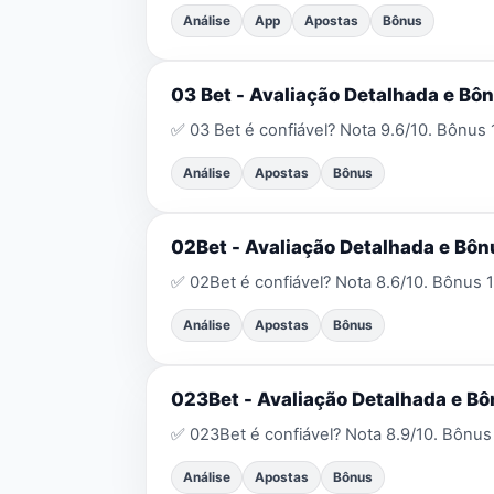
Análise
App
Apostas
Bônus
03 Bet - Avaliação Detalhada e Bô
✅ 03 Bet é confiável? Nota 9.6/10. Bônus 
Análise
Apostas
Bônus
02Bet - Avaliação Detalhada e Bô
✅ 02Bet é confiável? Nota 8.6/10. Bônus 1
Análise
Apostas
Bônus
023Bet - Avaliação Detalhada e B
✅ 023Bet é confiável? Nota 8.9/10. Bônus 
Análise
Apostas
Bônus