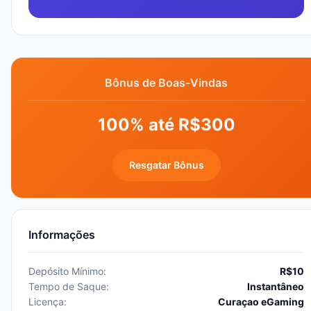
Bônus de Boas-Vindas
100% até R$300
Resgatar Bônus
Informações
Depósito Mínimo:
R$10
Tempo de Saque:
Instantâneo
Licença:
Curaçao eGaming