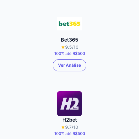
Bet365
9.5/10
100% até R$500
Ver Análise
H2bet
9.7/10
100% até R$500