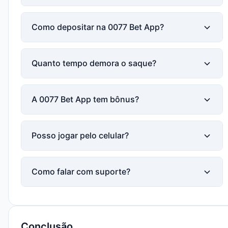
Como depositar na 0077 Bet App?
Quanto tempo demora o saque?
A 0077 Bet App tem bônus?
Posso jogar pelo celular?
Como falar com suporte?
Conclusão