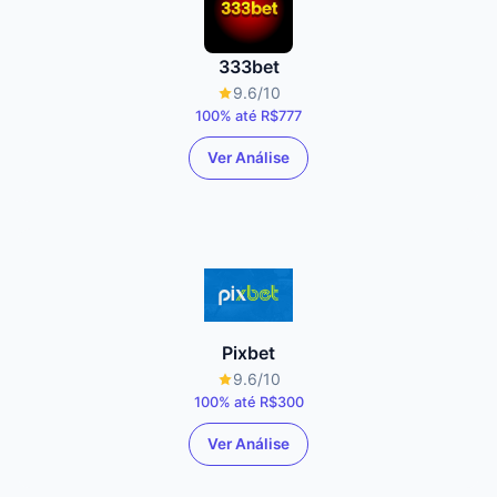
333bet
9.6/10
100% até R$777
Ver Análise
Pixbet
9.6/10
100% até R$300
Ver Análise