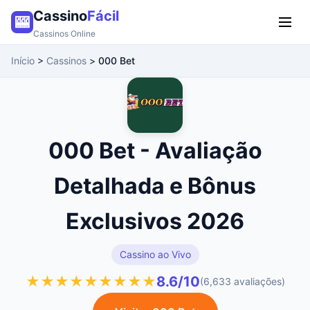
Cassino
Fácil
🎰
Cassinos Online
Início
>
Cassinos
>
000 Bet
000 Bet - Avaliação
Detalhada e Bônus
Exclusivos 2026
Cassino ao Vivo
★★★★★★★★★
8.6/10
(6,633 avaliações)