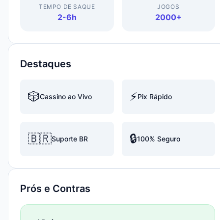
TEMPO DE SAQUE
JOGOS
2-6h
2000+
Destaques
🎲
⚡
Cassino ao Vivo
Pix Rápido
🇧🇷
🔒
Suporte BR
100% Seguro
Prós e Contras