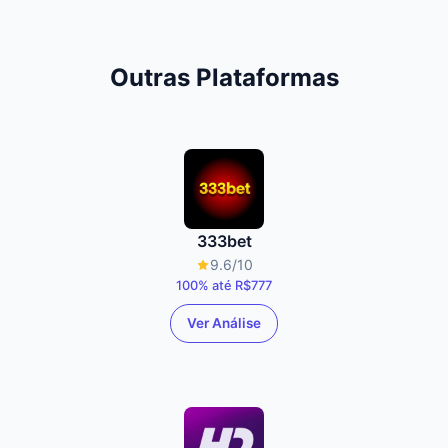
Outras Plataformas
333bet
9.6/10
100% até R$777
Ver Análise