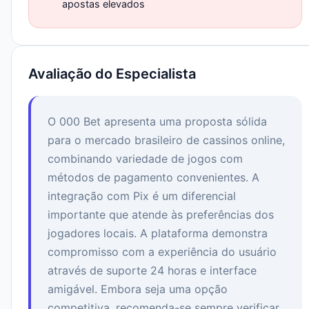
apostas elevados
Avaliação do Especialista
O 000 Bet apresenta uma proposta sólida
para o mercado brasileiro de cassinos online,
combinando variedade de jogos com
métodos de pagamento convenientes. A
integração com Pix é um diferencial
importante que atende às preferências dos
jogadores locais. A plataforma demonstra
compromisso com a experiência do usuário
através de suporte 24 horas e interface
amigável. Embora seja uma opção
competitiva, recomenda-se sempre verificar