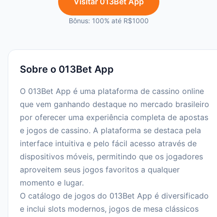
Visitar 013Bet App
Bônus: 100% até R$1000
Sobre o 013Bet App
O 013Bet App é uma plataforma de cassino online
que vem ganhando destaque no mercado brasileiro
por oferecer uma experiência completa de apostas
e jogos de cassino. A plataforma se destaca pela
interface intuitiva e pelo fácil acesso através de
dispositivos móveis, permitindo que os jogadores
aproveitem seus jogos favoritos a qualquer
momento e lugar.
O catálogo de jogos do 013Bet App é diversificado
e inclui slots modernos, jogos de mesa clássicos