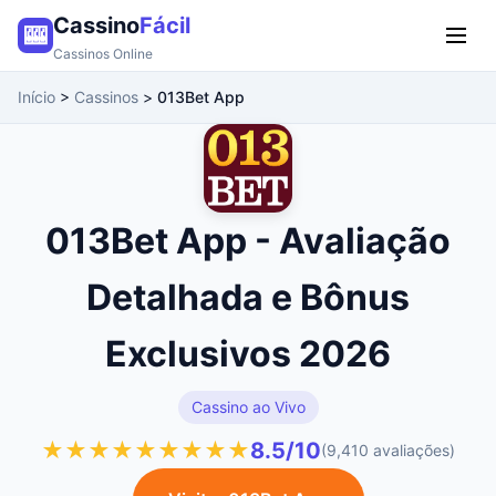
Cassino
Fácil
🎰
Cassinos Online
Início
>
Cassinos
>
013Bet App
013Bet App - Avaliação
Detalhada e Bônus
Exclusivos 2026
Cassino ao Vivo
★★★★★★★★★
8.5/10
(9,410 avaliações)