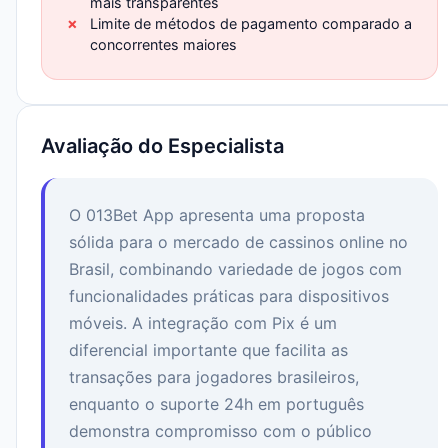
mais transparentes
Limite de métodos de pagamento comparado a
concorrentes maiores
Avaliação do Especialista
O 013Bet App apresenta uma proposta
sólida para o mercado de cassinos online no
Brasil, combinando variedade de jogos com
funcionalidades práticas para dispositivos
móveis. A integração com Pix é um
diferencial importante que facilita as
transações para jogadores brasileiros,
enquanto o suporte 24h em português
demonstra compromisso com o público