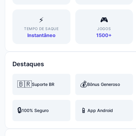
⚡
🎮
TEMPO DE SAQUE
JOGOS
Instantâneo
1500+
Destaques
🇧🇷
💰
Suporte BR
Bônus Generoso
🔒
📱
100% Seguro
App Android