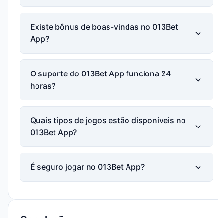
Existe bônus de boas-vindas no 013Bet
App?
O suporte do 013Bet App funciona 24
horas?
Quais tipos de jogos estão disponíveis no
013Bet App?
É seguro jogar no 013Bet App?