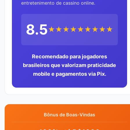
entretenimento de cassino online.
8.5
★★★★★★★★★
Recomendado para jogadores
brasileiros que valorizam praticidade
mobile e pagamentos via Pix.
Bônus de Boas-Vindas