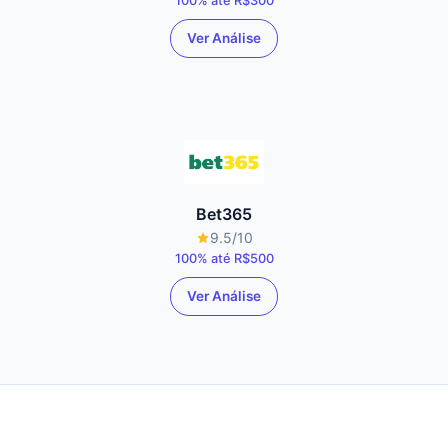
100% até R$300
Ver Análise
Bet365
9.5/10
100% até R$500
Ver Análise