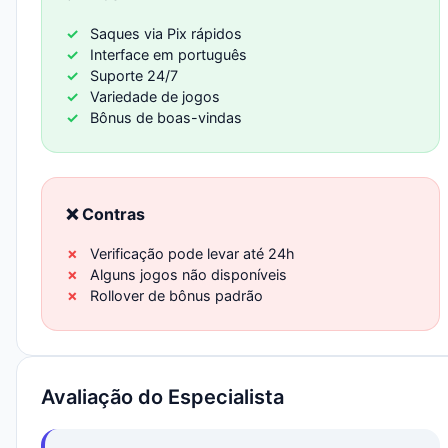
Saques via Pix rápidos
Interface em português
Suporte 24/7
Variedade de jogos
Bônus de boas-vindas
❌ Contras
Verificação pode levar até 24h
Alguns jogos não disponíveis
Rollover de bônus padrão
Avaliação do Especialista