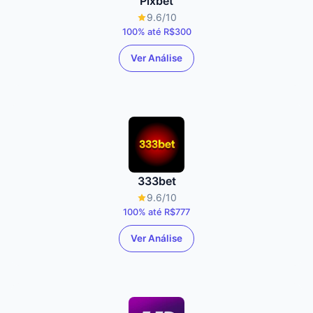
Pixbet
9.6/10
100% até R$300
Ver Análise
333bet
9.6/10
100% até R$777
Ver Análise