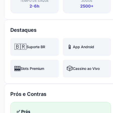
TEMPO DE SAQUE
JOGOS
2-6h
2500+
Destaques
🇧🇷
📱
Suporte BR
App Android
🎰
🎲
Slots Premium
Cassino ao Vivo
Prós e Contras
✅ Prós