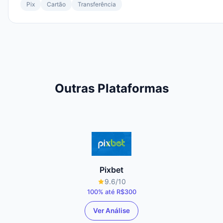
Pix
Cartão
Transferência
Outras Plataformas
Pixbet
9.6/10
100% até R$300
Ver Análise