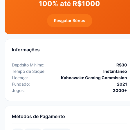
100% até R$1000
Resgatar Bônus
Informações
Depósito Mínimo:
R$30
Tempo de Saque:
Instantâneo
Licença:
Kahnawake Gaming Commission
Fundado:
2021
Jogos:
2000+
Métodos de Pagamento