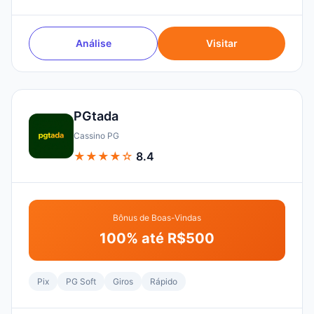
Análise
Visitar
PGtada
Cassino PG
★★★★☆
8.4
Bônus de Boas-Vindas
100% até R$500
Pix
PG Soft
Giros
Rápido