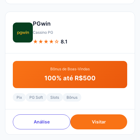
PGwin
Cassino PG
★★★★☆
8.1
Bônus de Boas-Vindas
100% até R$500
Pix
PG Soft
Slots
Bônus
Análise
Visitar