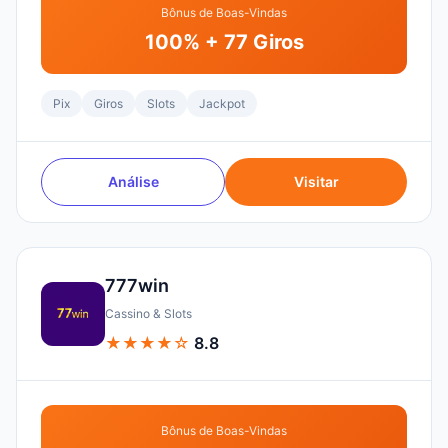
Bônus de Boas-Vindas
100% + 77 Giros
Pix
Giros
Slots
Jackpot
Análise
Visitar
777win
Cassino & Slots
★★★★☆
8.8
Bônus de Boas-Vindas