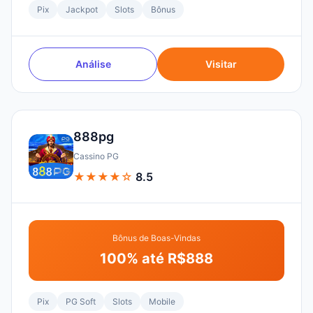
Pix
Jackpot
Slots
Bônus
Análise
Visitar
888pg
Cassino PG
★★★★☆
8.5
Bônus de Boas-Vindas
100% até R$888
Pix
PG Soft
Slots
Mobile