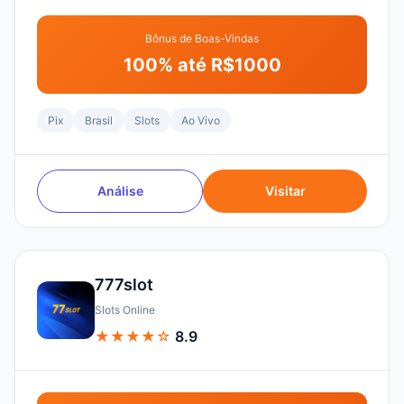
Bônus de Boas-Vindas
100% até R$1000
Pix
Brasil
Slots
Ao Vivo
Análise
Visitar
777slot
Slots Online
★★★★☆
8.9