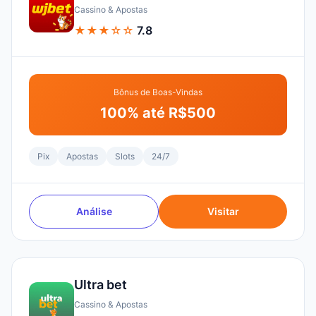
Cassino & Apostas
★★★☆☆
7.8
Bônus de Boas-Vindas
100% até R$500
Pix
Apostas
Slots
24/7
Análise
Visitar
Ultra bet
Cassino & Apostas