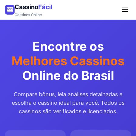
Cassino
Fácil
🎰
Cassinos Online
Encontre os
Melhores Cassinos
Online do Brasil
Compare bônus, leia análises detalhadas e
escolha o cassino ideal para você. Todos os
cassinos são verificados e licenciados.