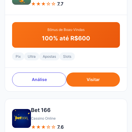
★★★☆☆
7.7
Bônus de Boas-Vindas
100% até R$600
Pix
Ultra
Apostas
Slots
Análise
Visitar
Bet 166
Cassino Online
★★★☆☆
7.6