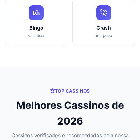
🎱
🚀
Bingo
Crash
20+ sites
10+ jogos
🏆
TOP CASSINOS
Melhores Cassinos de
2026
Cassinos verificados e recomendados pela nossa