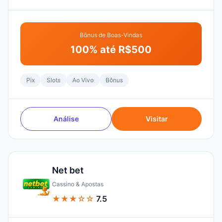
Bônus de Boas-Vindas
100% até R$500
Pix
Slots
Ao Vivo
Bônus
Análise
Visitar
Net bet
Cassino & Apostas
★★★☆☆
7.5