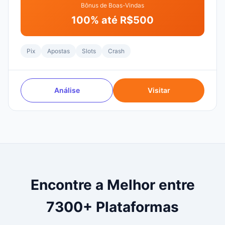
Bônus de Boas-Vindas
100% até R$500
Pix
Apostas
Slots
Crash
Análise
Visitar
Encontre a Melhor entre
7300+ Plataformas