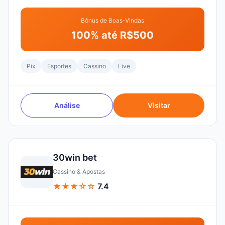
Bônus de Boas-Vindas
100% até R$500
Pix
Esportes
Cassino
Live
Análise
Visitar
30win bet
Cassino & Apostas
★★★☆☆
7.4