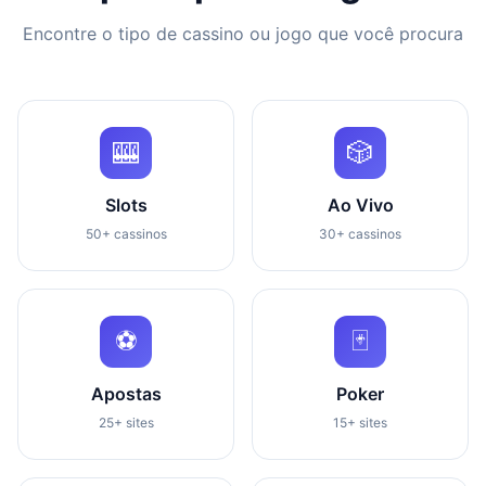
Encontre o tipo de cassino ou jogo que você procura
🎰
🎲
Slots
Ao Vivo
50+ cassinos
30+ cassinos
⚽
🃏
Apostas
Poker
25+ sites
15+ sites