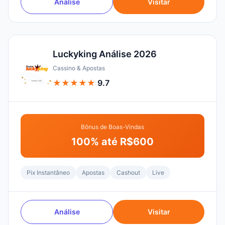
Análise
Visitar
Luckyking Análise 2026
Cassino & Apostas
★★★★★
9.7
Bônus de Boas-Vindas
100% até R$600
Pix Instantâneo
Apostas
Cashout
Live
Análise
Visitar