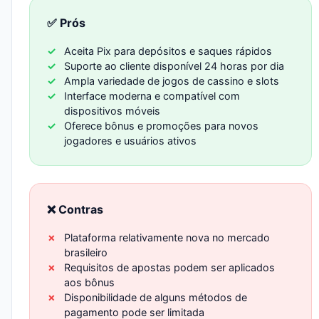
✅ Prós
Aceita Pix para depósitos e saques rápidos
Suporte ao cliente disponível 24 horas por dia
Ampla variedade de jogos de cassino e slots
Interface moderna e compatível com
dispositivos móveis
Oferece bônus e promoções para novos
jogadores e usuários ativos
❌ Contras
Plataforma relativamente nova no mercado
brasileiro
Requisitos de apostas podem ser aplicados
aos bônus
Disponibilidade de alguns métodos de
pagamento pode ser limitada