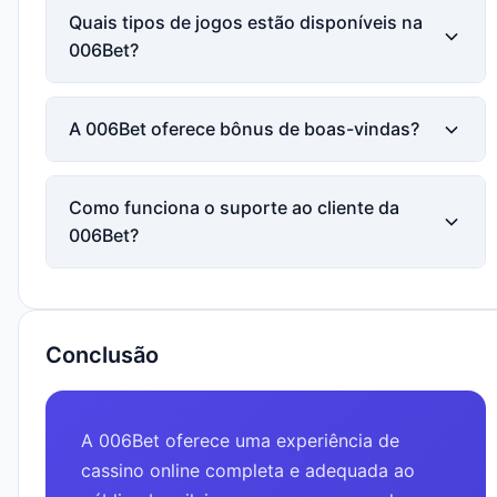
Quais tipos de jogos estão disponíveis na
006Bet?
A 006Bet oferece bônus de boas-vindas?
Como funciona o suporte ao cliente da
006Bet?
Conclusão
A 006Bet oferece uma experiência de
cassino online completa e adequada ao