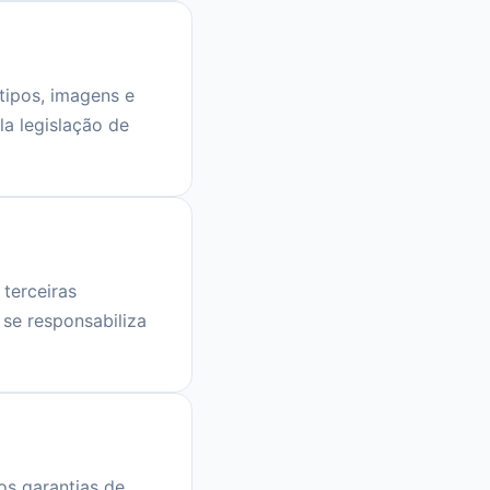
tipos, imagens e
la legislação de
terceiras
 se responsabiliza
os garantias de