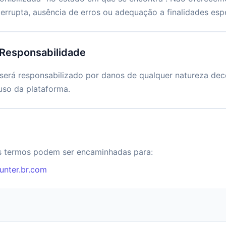
nterrupta, ausência de erros ou adequação a finalidades espe
 Responsabilidade
 será responsabilizado por danos de qualquer natureza dec
uso da plataforma.
s termos podem ser encaminhadas para:
nter.br.com