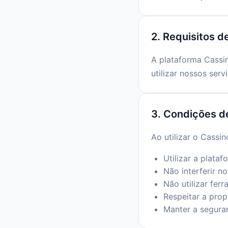
2. Requisitos 
A plataforma Cassi
utilizar nossos ser
3. Condições d
Ao utilizar o Cassi
Utilizar a plataf
Não interferir n
Não utilizar fe
Respeitar a prop
Manter a segura