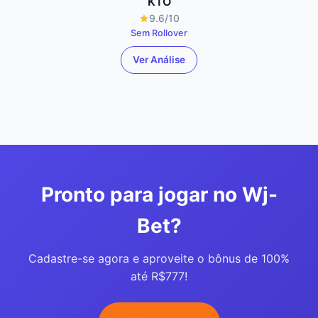
KTO
9.6/10
Sem Rollover
Ver Análise
Pronto para jogar no Wj-
Bet?
Cadastre-se agora e aproveite o bônus de 100%
até R$777!