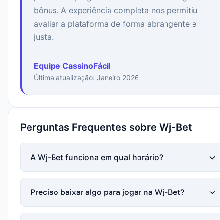
bônus. A experiência completa nos permitiu
avaliar a plataforma de forma abrangente e
justa.
Equipe CassinoFácil
Última atualização: Janeiro 2026
Perguntas Frequentes sobre Wj-Bet
A Wj-Bet funciona em qual horário?
Preciso baixar algo para jogar na Wj-Bet?