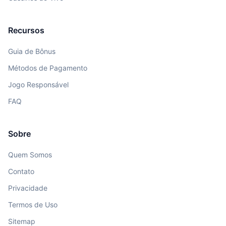
Recursos
Guia de Bônus
Métodos de Pagamento
Jogo Responsável
FAQ
Sobre
Quem Somos
Contato
Privacidade
Termos de Uso
Sitemap