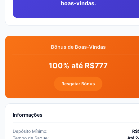
boas-vindas.
Bônus de Boas-Vindas
100% até R$777
Resgatar Bônus
Informações
Depósito Mínimo:
R$
Tempo de Saque:
Até 2