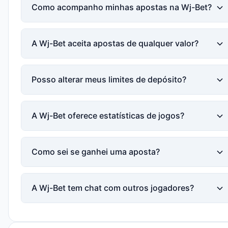
Como acompanho minhas apostas na Wj-Bet?
A Wj-Bet aceita apostas de qualquer valor?
Posso alterar meus limites de depósito?
A Wj-Bet oferece estatísticas de jogos?
Como sei se ganhei uma aposta?
A Wj-Bet tem chat com outros jogadores?