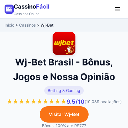
Cassino
Fácil
🎰
Cassinos Online
Início
>
Cassinos
>
Wj-Bet
Wj-Bet Brasil - Bônus,
Jogos e Nossa Opinião
Betting & Gaming
★★★★★★★★★★
9.5/10
(10,089 avaliações)
Visitar Wj-Bet
Bônus: 100% até R$777