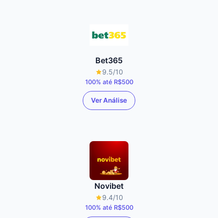
Bet365
9.5/10
100% até R$500
Ver Análise
Novibet
9.4/10
100% até R$500