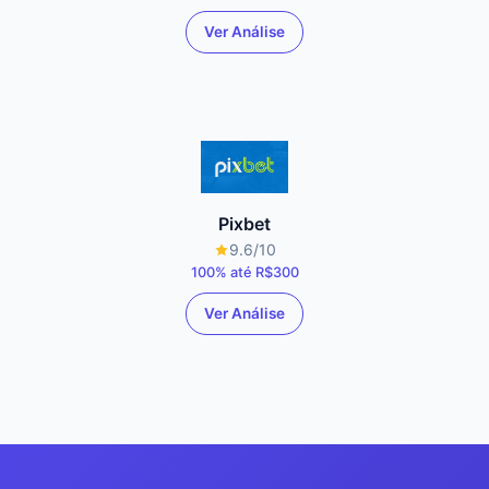
Ver Análise
Pixbet
9.6/10
100% até R$300
Ver Análise