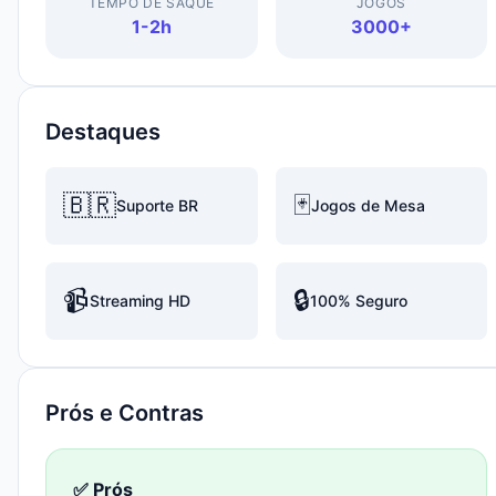
TEMPO DE SAQUE
JOGOS
1-2h
3000+
Destaques
🇧🇷
🃏
Suporte BR
Jogos de Mesa
📹
🔒
Streaming HD
100% Seguro
Prós e Contras
✅ Prós