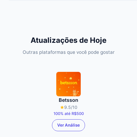
Atualizações de Hoje
Outras plataformas que você pode gostar
Betsson
9.5/10
100% até R$500
Ver Análise