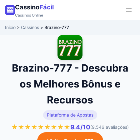
Cassino
Fácil
🎰
Cassinos Online
Início
>
Cassinos
>
Brazino-777
Brazino-777 - Descubra
os Melhores Bônus e
Recursos
Plataforma de Apostas
★★★★★★★★★
9.4/10
(9,546 avaliações)