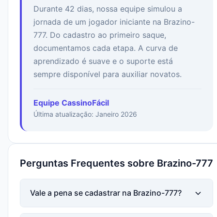
Durante 42 dias, nossa equipe simulou a
jornada de um jogador iniciante na Brazino-
777. Do cadastro ao primeiro saque,
documentamos cada etapa. A curva de
aprendizado é suave e o suporte está
sempre disponível para auxiliar novatos.
Equipe CassinoFácil
Última atualização: Janeiro 2026
Perguntas Frequentes sobre Brazino-777
Vale a pena se cadastrar na Brazino-777?