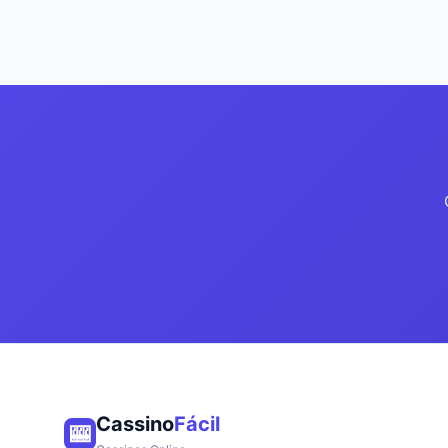
Cassino
Fácil
🎰