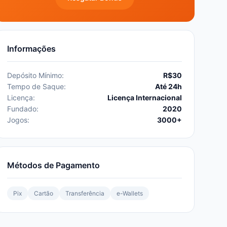
Informações
Depósito Mínimo:
R$30
Tempo de Saque:
Até 24h
Licença:
Licença Internacional
Fundado:
2020
Jogos:
3000+
Métodos de Pagamento
Pix
Cartão
Transferência
e-Wallets