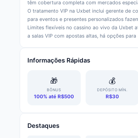
têm cobertura completa com mercados especia
O tratamento VIP na Uxbet inclui gerente de c
para eventos e presentes personalizados fazem
Limites flexíveis no cassino ao vivo da Uxbet 
a salas
VIP
com apostas altas, há opções para 
Informações Rápidas
🎁
💰
BÔNUS
DEPÓSITO MÍN.
100% até R$500
R$30
Destaques