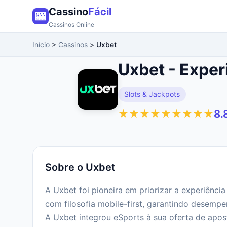
Cassino
Fácil
🎰
Cassinos Online
Início
>
Cassinos
>
Uxbet
Uxbet - Exper
Slots & Jackpots
★★★★★★★★★
8.
Sobre o Uxbet
A Uxbet foi pioneira em priorizar a experiência
com filosofia mobile-first, garantindo desem
A Uxbet integrou
eSports
à sua oferta de apos