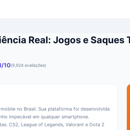
iência Real: Jogos e Saques
8/10
(9,924 avaliações)
 mobile no Brasil. Sua plataforma foi desenvolvida
penho impecável em qualquer smartphone.
tas. CS2, League of Legends, Valorant e Dota 2