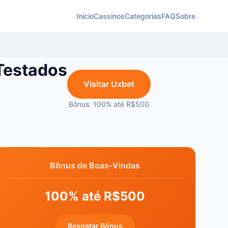
Início
Cassinos
Categorias
FAQ
Sobre
 Testados
Visitar Uxbet
Bônus: 100% até R$500
Bônus de Boas-Vindas
100% até R$500
Resgatar Bônus