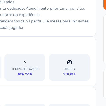
lizados.
onta dedicado.
Atendimento prioritário
, convites
 parte da experiência.
atendem todos os perfis. De mesas para iniciantes
cada jogador.
⚡
🎮
TEMPO DE SAQUE
JOGOS
Até 24h
3000+