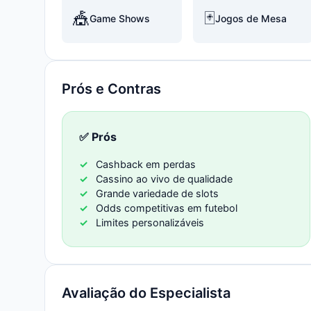
🎪
🃏
Game Shows
Jogos de Mesa
Prós e Contras
✅ Prós
Cashback em perdas
Cassino ao vivo de qualidade
Grande variedade de slots
Odds competitivas em futebol
Limites personalizáveis
Avaliação do Especialista