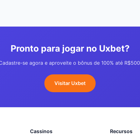
Pronto para jogar no Uxbet?
Cadastre-se agora e aproveite o bônus de 100% até R$500
Visitar Uxbet
Cassinos
Recursos