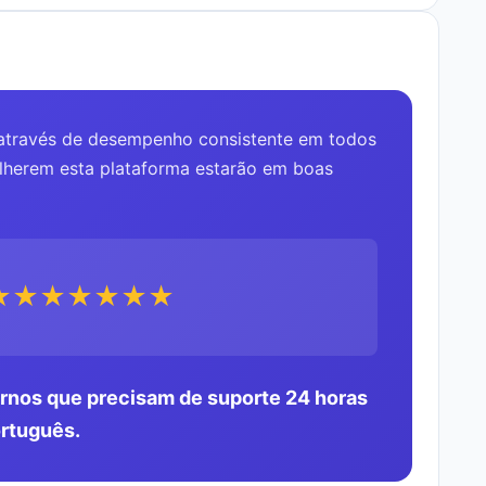
através de desempenho consistente em todos
olherem esta plataforma estarão em boas
★★★★★★★
nos que precisam de suporte 24 horas
rtuguês.