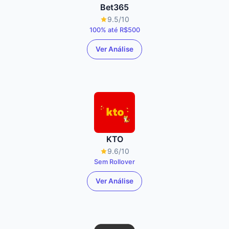
Bet365
9.5/10
100% até R$500
Ver Análise
KTO
9.6/10
Sem Rollover
Ver Análise