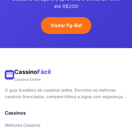
até R$200!
Visitar Pg-Bet
Cassino
Fácil
🎰
Cassinos Online
O guia brasileiro de cassinos online. Encontre os melhores
cassinos licenciados, compare bônus e jogue com segurança.
Cassinos
Melhores Cassinos