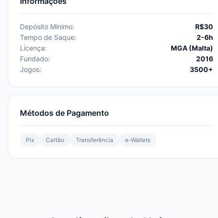
Informações
Depósito Mínimo:
R$30
Tempo de Saque:
2-6h
Licença:
MGA (Malta)
Fundado:
2016
Jogos:
3500+
Métodos de Pagamento
Pix
Cartão
Transferência
e-Wallets