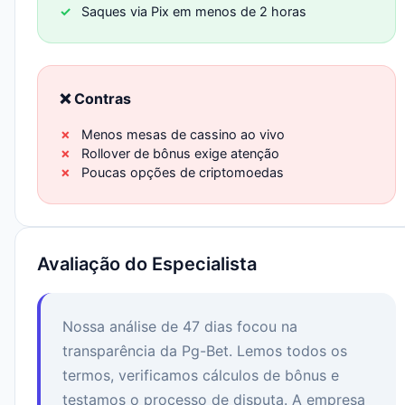
Saques via Pix em menos de 2 horas
❌ Contras
Menos mesas de cassino ao vivo
Rollover de bônus exige atenção
Poucas opções de criptomoedas
Avaliação do Especialista
Nossa análise de 47 dias focou na
transparência da Pg-Bet. Lemos todos os
termos, verificamos cálculos de bônus e
testamos o processo de disputa. A empresa