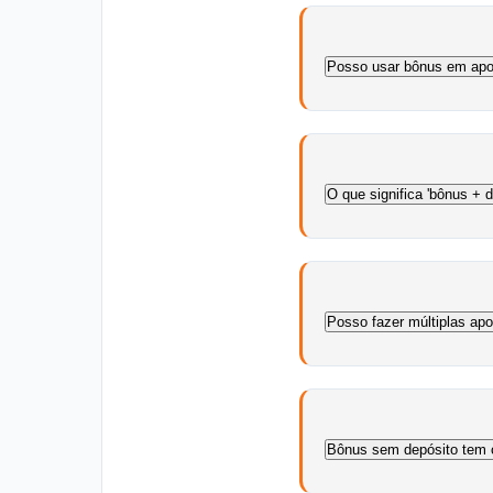
Posso usar bônus em apo
O que significa 'bônus + d
Posso fazer múltiplas apo
Bônus sem depósito tem