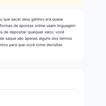
u que sacar seus ganhos era quase
taformas de apostas online usam linguagem
s de depositar qualquer valor, você
es de saque são apenas alguns dos termos
ntos para que você tome decisões