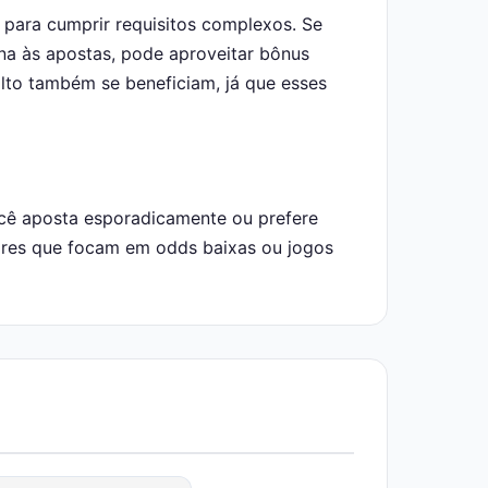
 para cumprir requisitos complexos. Se
a às apostas, pode aproveitar bônus
alto também se beneficiam, já que esses
cê aposta esporadicamente ou prefere
dores que focam em odds baixas ou jogos