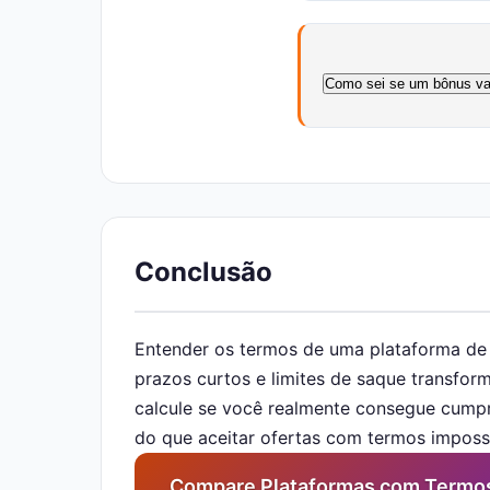
Como sei se um bônus va
Conclusão
Entender os termos de uma plataforma de j
prazos curtos e limites de saque transfor
calcule se você realmente consegue cumpri
do que aceitar ofertas com termos impossí
Compare Plataformas com Termo