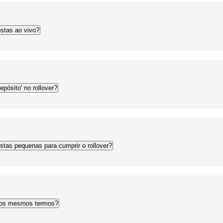
stas ao vivo?
epósito' no rollover?
stas pequenas para cumprir o rollover?
 os mesmos termos?