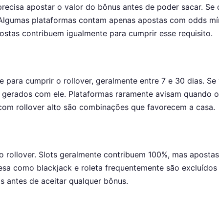
recisa apostar o valor do bônus antes de poder sacar. Se 
. Algumas plataformas contam apenas apostas com odds mí
ostas contribuem igualmente para cumprir esse requisito.
para cumprir o rollover, geralmente entre 7 e 30 dias. Se
 gerados com ele. Plataformas raramente avisam quando o
om rollover alto são combinações que favorecem a casa.
 rollover. Slots geralmente contribuem 100%, mas aposta
a como blackjack e roleta frequentemente são excluídos
is antes de aceitar qualquer bônus.