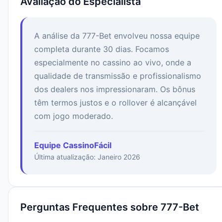
Avaliação do Especialista
A análise da 777-Bet envolveu nossa equipe
completa durante 30 dias. Focamos
especialmente no cassino ao vivo, onde a
qualidade de transmissão e profissionalismo
dos dealers nos impressionaram. Os bônus
têm termos justos e o rollover é alcançável
com jogo moderado.
Equipe CassinoFácil
Última atualização: Janeiro 2026
Perguntas Frequentes sobre 777-Bet