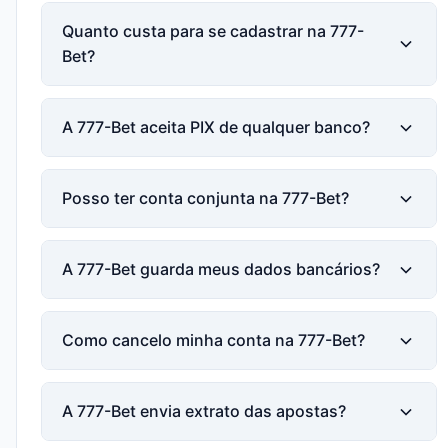
Quanto custa para se cadastrar na 777-
Bet?
A 777-Bet aceita PIX de qualquer banco?
Posso ter conta conjunta na 777-Bet?
A 777-Bet guarda meus dados bancários?
Como cancelo minha conta na 777-Bet?
A 777-Bet envia extrato das apostas?