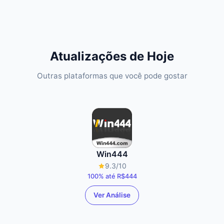
Atualizações de Hoje
Outras plataformas que você pode gostar
Win444
9.3/10
100% até R$444
Ver Análise