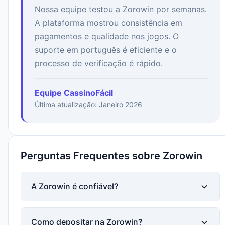
Nossa equipe testou a Zorowin por semanas.
A plataforma mostrou consistência em
pagamentos e qualidade nos jogos. O
suporte em português é eficiente e o
processo de verificação é rápido.
Equipe CassinoFácil
Última atualização: Janeiro 2026
Perguntas Frequentes sobre Zorowin
A Zorowin é confiável?
Como depositar na Zorowin?