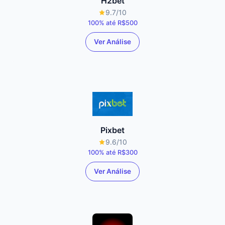
H2bet
9.7/10
100% até R$500
Ver Análise
Pixbet
9.6/10
100% até R$300
Ver Análise