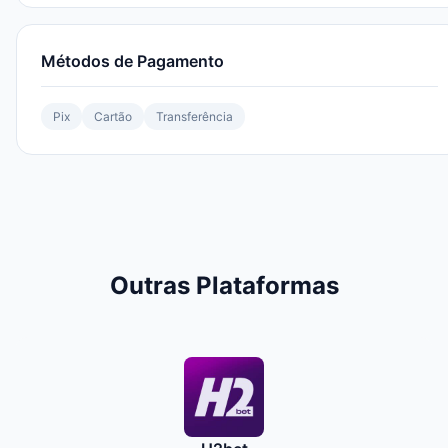
Métodos de Pagamento
Pix
Cartão
Transferência
Outras Plataformas