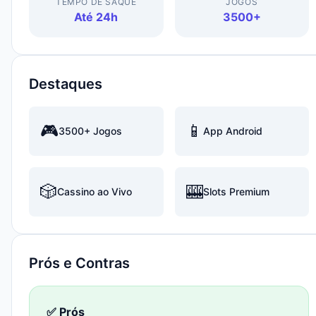
TEMPO DE SAQUE
JOGOS
Até 24h
3500+
Destaques
🎮
📱
3500+ Jogos
App Android
🎲
🎰
Cassino ao Vivo
Slots Premium
Prós e Contras
✅ Prós