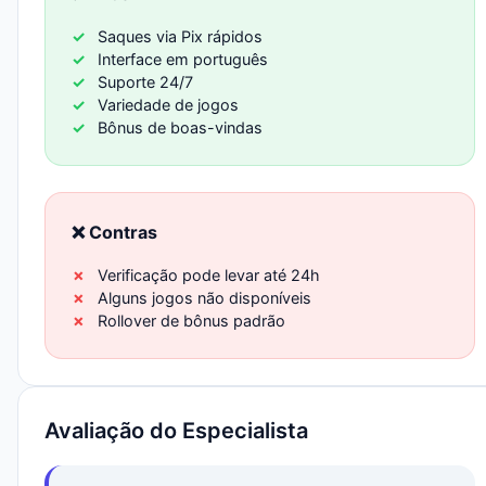
Saques via Pix rápidos
Interface em português
Suporte 24/7
Variedade de jogos
Bônus de boas-vindas
❌ Contras
Verificação pode levar até 24h
Alguns jogos não disponíveis
Rollover de bônus padrão
Avaliação do Especialista