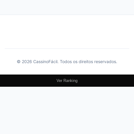
© 2026 CassinoFácil. Todos os direitos reservados.
Ver Ranking