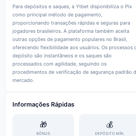
Para depósitos e saques, a Ytbet disponibiliza o Pix
como principal método de pagamento,
proporcionando transações rápidas e seguras para
jogadores brasileiros. A plataforma também aceita
outras opções de pagamento populares no Brasil,
oferecendo flexibilidade aos usuários. Os processos 
depósito são instantâneos e os saques são
processados com agilidade, seguindo os
procedimentos de verificação de segurança padrão 
mercado.
Informações Rápidas
🎁
💰
BÔNUS
DEPÓSITO MÍN.