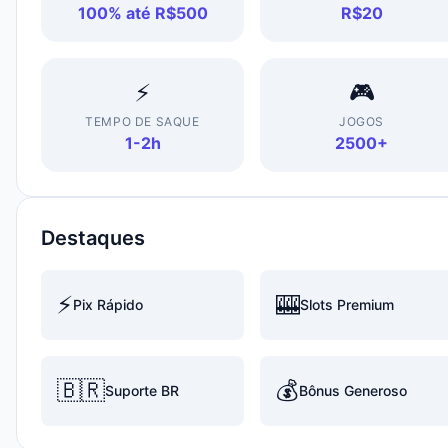
100% até R$500
R$20
⚡
🎮
TEMPO DE SAQUE
JOGOS
1-2h
2500+
Destaques
⚡
🎰
Pix Rápido
Slots Premium
🇧🇷
💰
Suporte BR
Bônus Generoso