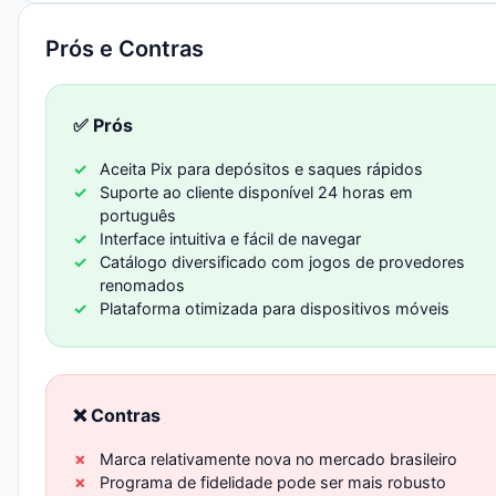
Prós e Contras
✅ Prós
Aceita Pix para depósitos e saques rápidos
Suporte ao cliente disponível 24 horas em
português
Interface intuitiva e fácil de navegar
Catálogo diversificado com jogos de provedores
renomados
Plataforma otimizada para dispositivos móveis
❌ Contras
Marca relativamente nova no mercado brasileiro
Programa de fidelidade pode ser mais robusto