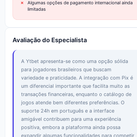
Algumas opções de pagamento internacional ainda
limitadas
Avaliação do Especialista
A Ytbet apresenta-se como uma opção sólida
para jogadores brasileiros que buscam
variedade e praticidade. A integração com Pix é
um diferencial importante que facilita muito as
transações financeiras, enquanto o catálogo de
jogos atende bem diferentes preferências. O
suporte 24h em português e a interface
amigável contribuem para uma experiência
positiva, embora a plataforma ainda possa
expandir algumas funcionalidades para competir