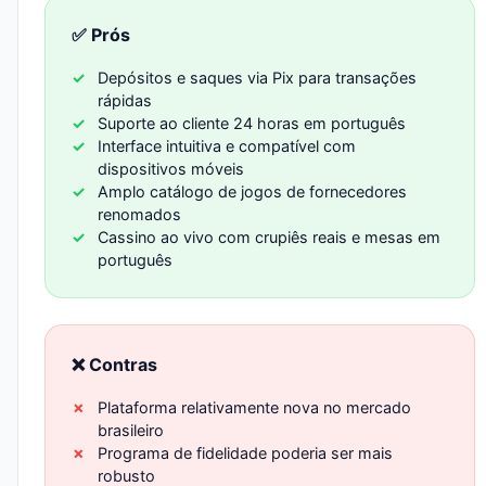
✅ Prós
Depósitos e saques via Pix para transações
rápidas
Suporte ao cliente 24 horas em português
Interface intuitiva e compatível com
dispositivos móveis
Amplo catálogo de jogos de fornecedores
renomados
Cassino ao vivo com crupiês reais e mesas em
português
❌ Contras
Plataforma relativamente nova no mercado
brasileiro
Programa de fidelidade poderia ser mais
robusto