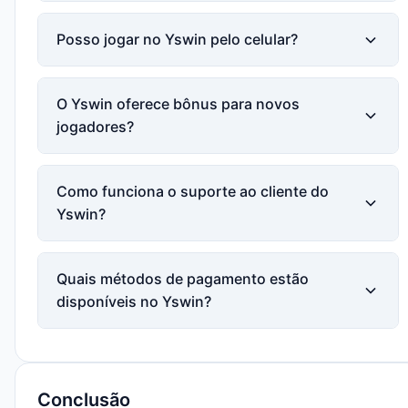
Posso jogar no Yswin pelo celular?
O Yswin oferece bônus para novos
jogadores?
Como funciona o suporte ao cliente do
Yswin?
Quais métodos de pagamento estão
disponíveis no Yswin?
Conclusão