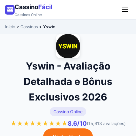
Cassino
Fácil
🎰
Cassinos Online
Início
>
Cassinos
>
Yswin
Yswin - Avaliação
Detalhada e Bônus
Exclusivos 2026
Cassino Online
★★★★★★★★★
8.6/10
(15,613 avaliações)