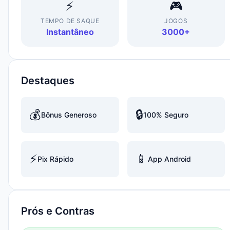
⚡
🎮
TEMPO DE SAQUE
JOGOS
Instantâneo
3000+
Destaques
💰
🔒
Bônus Generoso
100% Seguro
⚡
📱
Pix Rápido
App Android
Prós e Contras