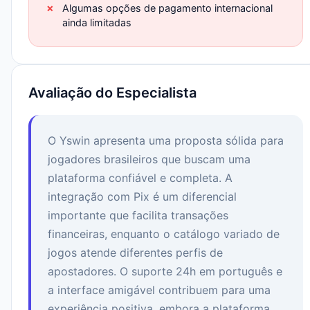
Algumas opções de pagamento internacional
ainda limitadas
Avaliação do Especialista
O Yswin apresenta uma proposta sólida para
jogadores brasileiros que buscam uma
plataforma confiável e completa. A
integração com Pix é um diferencial
importante que facilita transações
financeiras, enquanto o catálogo variado de
jogos atende diferentes perfis de
apostadores. O suporte 24h em português e
a interface amigável contribuem para uma
experiência positiva, embora a plataforma