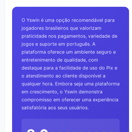
O Yswin é uma opção recomendável para
jogadores brasileiros que valorizam
praticidade nos pagamentos, variedade de
jogos e suporte em português. A
plataforma oferece um ambiente seguro e
entretenimento de qualidade, com
destaque para a facilidade de uso do Pix e
o atendimento ao cliente disponível a
qualquer hora. Embora seja uma plataforma
em crescimento, o Yswin demonstra
compromisso em oferecer uma experiência
satisfatória aos seus usuários.