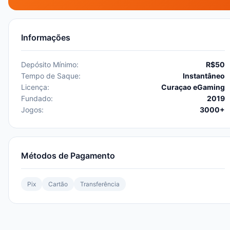
Informações
Depósito Mínimo:
R$50
Tempo de Saque:
Instantâneo
Licença:
Curaçao eGaming
Fundado:
2019
Jogos:
3000+
Métodos de Pagamento
Pix
Cartão
Transferência