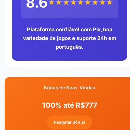
8.6
★★★★★★★★★
Plataforma confiável com Pix, boa
variedade de jogos e suporte 24h em
português.
Bônus de Boas-Vindas
100% até R$777
Resgatar Bônus