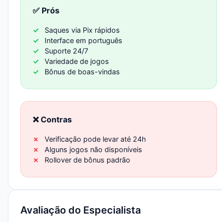
✅ Prós
Saques via Pix rápidos
Interface em português
Suporte 24/7
Variedade de jogos
Bônus de boas-vindas
❌ Contras
Verificação pode levar até 24h
Alguns jogos não disponíveis
Rollover de bônus padrão
Avaliação do Especialista