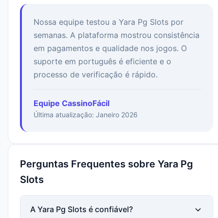
Nossa equipe testou a Yara Pg Slots por
semanas. A plataforma mostrou consistência
em pagamentos e qualidade nos jogos. O
suporte em português é eficiente e o
processo de verificação é rápido.
Equipe CassinoFácil
Última atualização: Janeiro 2026
Perguntas Frequentes sobre Yara Pg
Slots
A Yara Pg Slots é confiável?