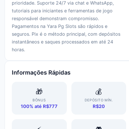
prioridade. Suporte 24/7 via chat e WhatsApp,
tutoriais para iniciantes e ferramentas de jogo
responsável demonstram compromisso.
Pagamentos na Yara Pg Slots são rápidos e
seguros. Pix é o método principal, com depósitos
instantâneos e saques processados em até 24
horas.
Informações Rápidas
🎁
💰
BÔNUS
DEPÓSITO MÍN.
100% até R$777
R$20