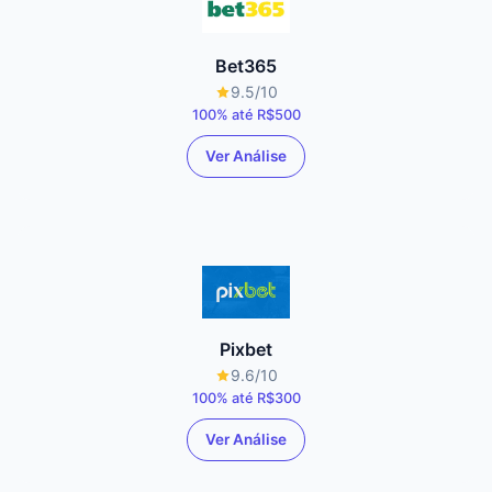
Bet365
9.5/10
100% até R$500
Ver Análise
Pixbet
9.6/10
100% até R$300
Ver Análise