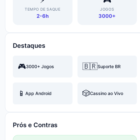
⚡
🎮
TEMPO DE SAQUE
JOGOS
2-6h
3000+
Destaques
🎮
🇧🇷
3000+ Jogos
Suporte BR
📱
🎲
App Android
Cassino ao Vivo
Prós e Contras