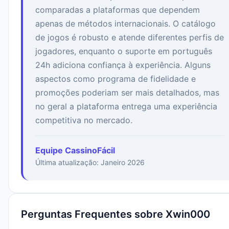
comparadas a plataformas que dependem
apenas de métodos internacionais. O catálogo
de jogos é robusto e atende diferentes perfis de
jogadores, enquanto o suporte em português
24h adiciona confiança à experiência. Alguns
aspectos como programa de fidelidade e
promoções poderiam ser mais detalhados, mas
no geral a plataforma entrega uma experiência
competitiva no mercado.
Equipe CassinoFácil
Última atualização: Janeiro 2026
Perguntas Frequentes sobre Xwin000