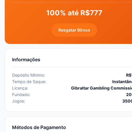
100% até R$777
Resgatar Bônus
Informações
Depósito Mínimo:
R$
Tempo de Saque:
Instantâ
Licença:
Gibraltar Gambling Commissi
Fundado:
20
Jogos:
350
Métodos de Pagamento