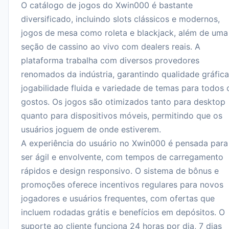
O catálogo de jogos do Xwin000 é bastante
diversificado, incluindo slots clássicos e modernos,
jogos de mesa como roleta e blackjack, além de uma
seção de cassino ao vivo com dealers reais. A
plataforma trabalha com diversos provedores
renomados da indústria, garantindo qualidade gráfica
jogabilidade fluida e variedade de temas para todos 
gostos. Os jogos são otimizados tanto para desktop
quanto para dispositivos móveis, permitindo que os
usuários joguem de onde estiverem.
A experiência do usuário no Xwin000 é pensada para
ser ágil e envolvente, com tempos de carregamento
rápidos e design responsivo. O sistema de bônus e
promoções oferece incentivos regulares para novos
jogadores e usuários frequentes, com ofertas que
incluem rodadas grátis e benefícios em depósitos. O
suporte ao cliente funciona 24 horas por dia, 7 dias