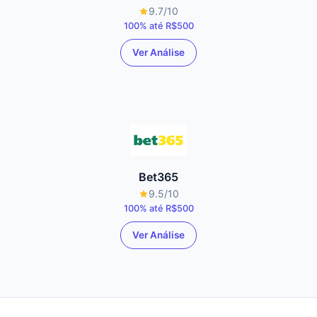
9.7/10
100% até R$500
Ver Análise
Bet365
9.5/10
100% até R$500
Ver Análise