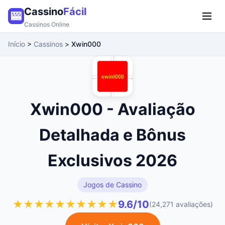
Cassino
Fácil
🎰
Cassinos Online
Início
>
Cassinos
>
Xwin000
Xwin000 - Avaliação
Detalhada e Bônus
Exclusivos 2026
Jogos de Cassino
★★★★★★★★★★
9.6/10
(24,271 avaliações)