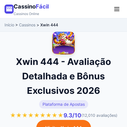
Cassino
Fácil
🎰
Cassinos Online
Início
>
Cassinos
>
Xwin 444
Xwin 444 - Avaliação
Detalhada e Bônus
Exclusivos 2026
Plataforma de Apostas
★★★★★★★★★
9.3/10
(12,010 avaliações)