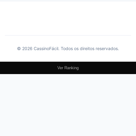
© 2026 CassinoFácil. Todos os direitos reservados.
Ver Ranking