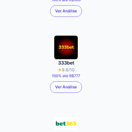
Ver Análise
333bet
9.6/10
100% até R$777
Ver Análise