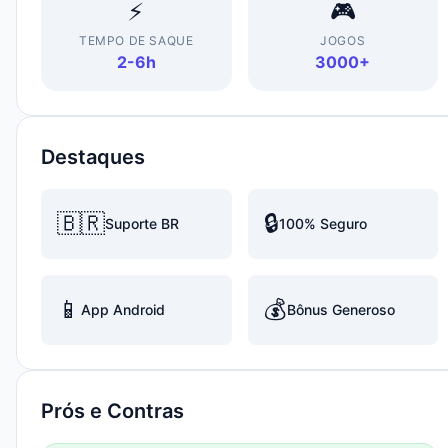
⚡
🎮
TEMPO DE SAQUE
JOGOS
2-6h
3000+
Destaques
🇧🇷
🔒
Suporte BR
100% Seguro
📱
💰
App Android
Bônus Generoso
Prós e Contras