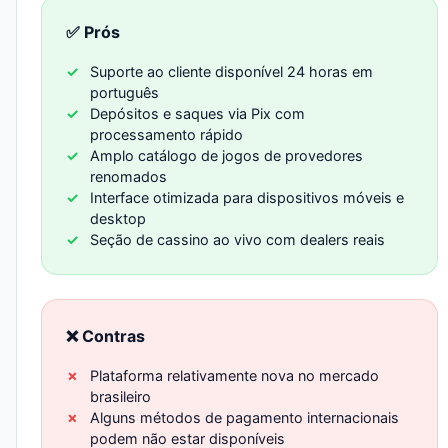
✅ Prós
Suporte ao cliente disponível 24 horas em
português
Depósitos e saques via Pix com
processamento rápido
Amplo catálogo de jogos de provedores
renomados
Interface otimizada para dispositivos móveis e
desktop
Seção de cassino ao vivo com dealers reais
❌ Contras
Plataforma relativamente nova no mercado
brasileiro
Alguns métodos de pagamento internacionais
podem não estar disponíveis