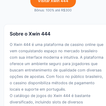
Visitar Xwin 444
Bônus: 100% até R$300
Sobre o Xwin 444
O Xwin 444 é uma plataforma de cassino online que
vem conquistando espaço no mercado brasileiro
com sua interface moderna e intuitiva. A plataforma
oferece um ambiente seguro para jogadores que
buscam entretenimento de qualidade com diversas
opções de apostas. Com foco no público brasileiro,
o cassino disponibiliza métodos de pagamento
locais e suporte em português.
O catálogo de jogos do Xwin 444 é bastante
diversificado, incluindo slots de diversos