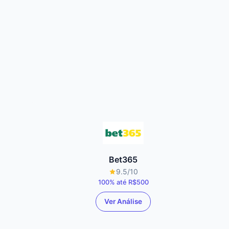
Bet365
9.5/10
100% até R$500
Ver Análise