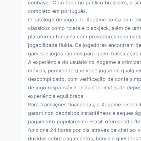
confiável. Com foco no público brasileiro, o s
completo em português.
O catálogo de jogos do Xpgame conta com cent
clássicos como roleta e blackjack, além de um
plataforma trabalha com provedores renomados 
jogabilidade fluida. Os jogadores encontram d
games e jogos rápidos para quem busca ação i
A experiência do usuário no Xpgame é otimizad
móveis, permitindo que você jogue de qualquer
descomplicado, com verificação de conta simp
de jogo responsável, incluindo limites de dep
experiência equilibrada.
Para transações financeiras, o Xpgame disponi
garantindo depósitos instantâneos e saques ág
pagamento populares no Brasil, oferecendo flex
funciona 24 horas por dia através de chat ao vi
dúvidas sobre pagamentos, bônus e questões t