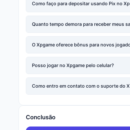
Como faço para depositar usando Pix no X
Quanto tempo demora para receber meus s
O Xpgame oferece bônus para novos jogad
Posso jogar no Xpgame pelo celular?
Como entro em contato com o suporte do 
Conclusão