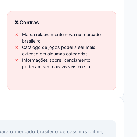
❌ Contras
Marca relativamente nova no mercado
brasileiro
Catálogo de jogos poderia ser mais
extenso em algumas categorias
Informações sobre licenciamento
poderiam ser mais visíveis no site
ra o mercado brasileiro de cassinos online,