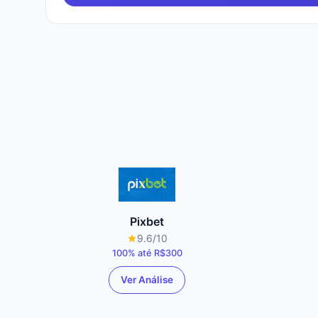
Pixbet
9.6/10
100% até R$300
Ver Análise