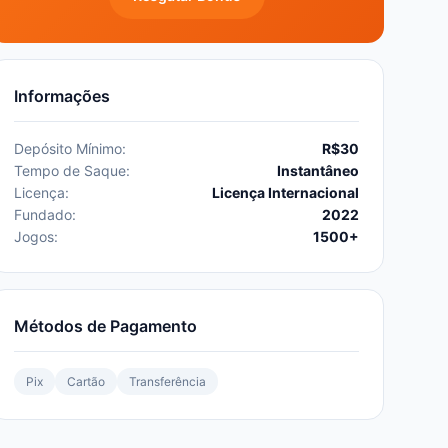
Informações
Depósito Mínimo:
R$30
Tempo de Saque:
Instantâneo
Licença:
Licença Internacional
Fundado:
2022
Jogos:
1500+
Métodos de Pagamento
Pix
Cartão
Transferência