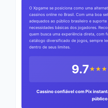
O Xpgame se posiciona como uma alternati
cassinos online no Brasil. Com uma boa s
adequados ao público brasileiro e suporte 
necessidades básicas dos jogadores. Re
quem busca uma experiência direta, com 
catálogo diversificado de jogos, sempre l
dentro de seus limites.
9.7
★★★
Cassino confiável com Pix instant
público 