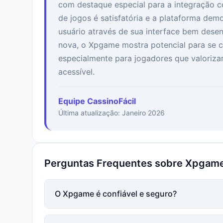
com destaque especial para a integração c
de jogos é satisfatória e a plataforma de
usuário através de sua interface bem dese
nova, o Xpgame mostra potencial para se 
especialmente para jogadores que valoriz
acessível.
Equipe CassinoFácil
Última atualização: Janeiro 2026
Perguntas Frequentes sobre Xpgam
O Xpgame é confiável e seguro?