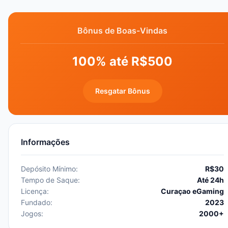
Bônus de Boas-Vindas
100% até R$500
Resgatar Bônus
Informações
Depósito Mínimo:
R$30
Tempo de Saque:
Até 24h
Licença:
Curaçao eGaming
Fundado:
2023
Jogos:
2000+