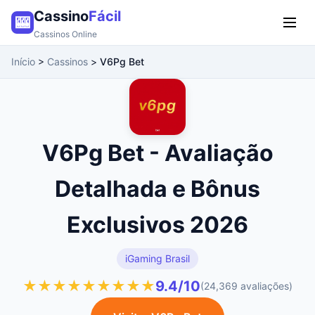
Cassino
Fácil
🎰
Cassinos Online
Início
>
Cassinos
>
V6Pg Bet
V6Pg Bet - Avaliação
Detalhada e Bônus
Exclusivos 2026
iGaming Brasil
★★★★★★★★★
9.4/10
(24,369 avaliações)