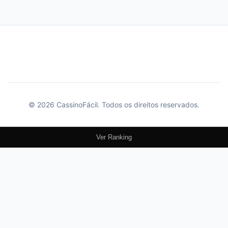
© 2026 CassinoFácil. Todos os direitos reservados.
Ver Ranking