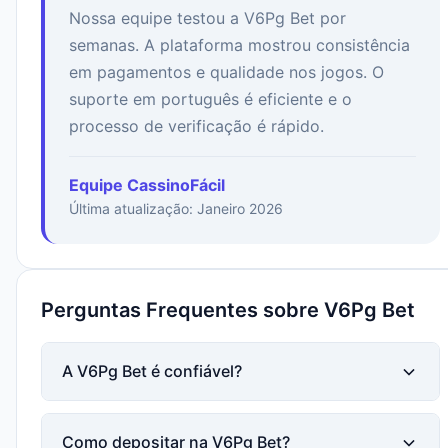
Nossa equipe testou a V6Pg Bet por
semanas. A plataforma mostrou consistência
em pagamentos e qualidade nos jogos. O
suporte em português é eficiente e o
processo de verificação é rápido.
Equipe CassinoFácil
Última atualização: Janeiro 2026
Perguntas Frequentes sobre V6Pg Bet
A V6Pg Bet é confiável?
Como depositar na V6Pg Bet?