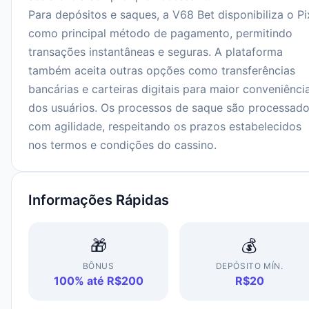
Para depósitos e saques, a V68 Bet disponibiliza o Pi
como principal método de pagamento, permitindo
transações instantâneas e seguras. A plataforma
também aceita outras opções como transferências
bancárias e carteiras digitais para maior conveniênci
dos usuários. Os processos de saque são processad
com agilidade, respeitando os prazos estabelecidos
nos termos e condições do cassino.
Informações Rápidas
🎁
💰
BÔNUS
DEPÓSITO MÍN.
100% até R$200
R$20