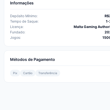
Informações
Depósito Mínimo:
R$
Tempo de Saque:
1-
Licença:
Malta Gaming Author
Fundado:
20
Jogos:
150
Métodos de Pagamento
Pix
Cartão
Transferência