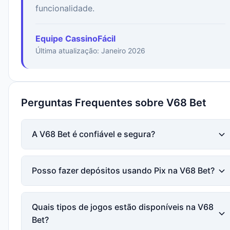
funcionalidade.
Equipe CassinoFácil
Última atualização: Janeiro 2026
Perguntas Frequentes sobre V68 Bet
A V68 Bet é confiável e segura?
Posso fazer depósitos usando Pix na V68 Bet?
Quais tipos de jogos estão disponíveis na V68
Bet?