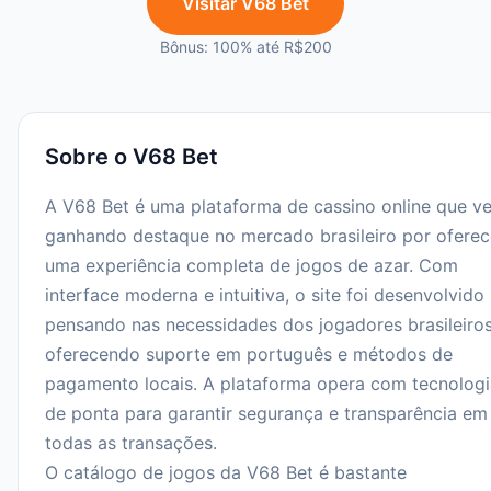
Visitar V68 Bet
Bônus: 100% até R$200
Sobre o V68 Bet
A V68 Bet é uma plataforma de cassino online que v
ganhando destaque no mercado brasileiro por oferec
uma experiência completa de jogos de azar. Com
interface moderna e intuitiva, o site foi desenvolvido
pensando nas necessidades dos jogadores brasileiros
oferecendo suporte em português e métodos de
pagamento locais. A plataforma opera com tecnologi
de ponta para garantir segurança e transparência em
todas as transações.
O catálogo de jogos da V68 Bet é bastante