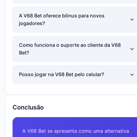
A V68 Bet oferece bônus para novos
jogadores?
Como funciona o suporte ao cliente da V68
Bet?
Posso jogar na V68 Bet pelo celular?
Conclusão
A V68 Bet se apresenta como uma alternativa