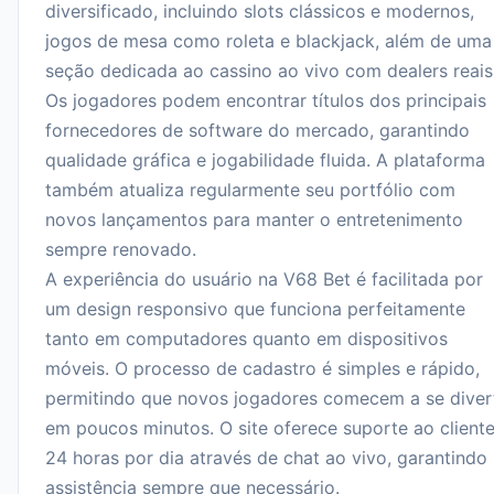
diversificado, incluindo slots clássicos e modernos,
jogos de mesa como roleta e blackjack, além de uma
seção dedicada ao cassino ao vivo com dealers reais
Os jogadores podem encontrar títulos dos principais
fornecedores de software do mercado, garantindo
qualidade gráfica e jogabilidade fluida. A plataforma
também atualiza regularmente seu portfólio com
novos lançamentos para manter o entretenimento
sempre renovado.
A experiência do usuário na V68 Bet é facilitada por
um design responsivo que funciona perfeitamente
tanto em computadores quanto em dispositivos
móveis. O processo de cadastro é simples e rápido,
permitindo que novos jogadores comecem a se divert
em poucos minutos. O site oferece suporte ao client
24 horas por dia através de chat ao vivo, garantindo
assistência sempre que necessário.