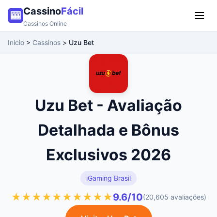
Cassino
Fácil
🎰
Cassinos Online
Início
>
Cassinos
>
Uzu Bet
Uzu Bet - Avaliação
Detalhada e Bônus
Exclusivos 2026
iGaming Brasil
★★★★★★★★★★
9.6/10
(20,605 avaliações)