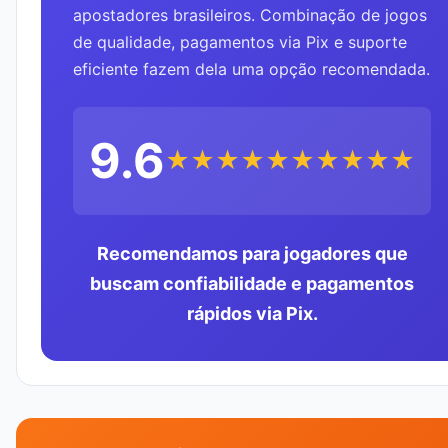
apostadores brasileiros. Combinação de jogos
de qualidade, pagamentos via Pix e suporte
eficiente fazem dela uma opção recomendada.
9.6
★★★★★★★★★★
Recomendamos para jogadores que
buscam confiabilidade e pagamentos
rápidos via Pix.