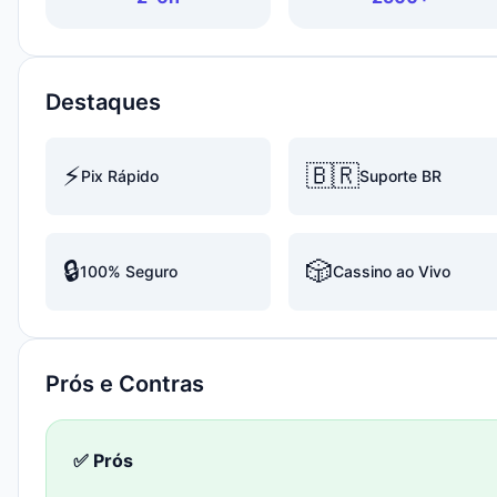
Destaques
⚡
🇧🇷
Pix Rápido
Suporte BR
🔒
🎲
100% Seguro
Cassino ao Vivo
Prós e Contras
✅ Prós