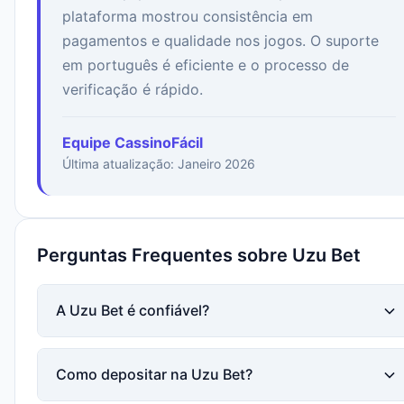
plataforma mostrou consistência em
pagamentos e qualidade nos jogos. O suporte
em português é eficiente e o processo de
verificação é rápido.
Equipe CassinoFácil
Última atualização: Janeiro 2026
Perguntas Frequentes sobre Uzu Bet
A Uzu Bet é confiável?
Como depositar na Uzu Bet?