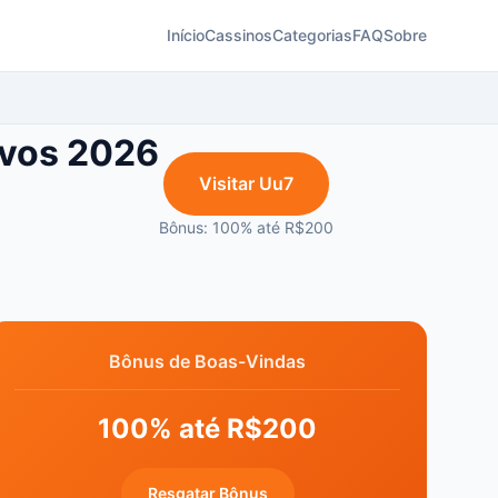
Início
Cassinos
Categorias
FAQ
Sobre
ivos 2026
Visitar Uu7
Bônus: 100% até R$200
Bônus de Boas-Vindas
100% até R$200
Resgatar Bônus