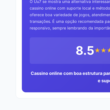
O Uu7 se mostra uma alternativa interessa
cassino online com suporte local e métod
oferece boa variedade de jogos, atendimen
transações. É uma opção recomendada para
responsivo, sempre lembrando da importân
8.5
★★
Cassino online com boa estrutura para
e sup