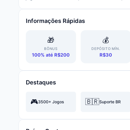
Informações Rápidas
🎁
💰
BÔNUS
DEPÓSITO MÍN.
100% até R$200
R$30
Destaques
🎮
🇧🇷
3500+ Jogos
Suporte BR