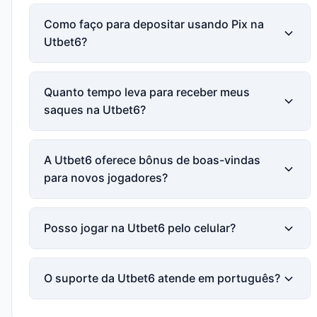
Como faço para depositar usando Pix na
Utbet6?
Quanto tempo leva para receber meus
saques na Utbet6?
A Utbet6 oferece bônus de boas-vindas
para novos jogadores?
Posso jogar na Utbet6 pelo celular?
O suporte da Utbet6 atende em português?