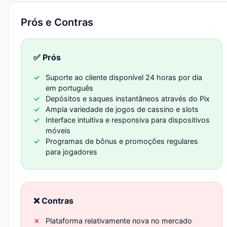
Prós e Contras
✅ Prós
Suporte ao cliente disponível 24 horas por dia
em português
Depósitos e saques instantâneos através do Pix
Ampla variedade de jogos de cassino e slots
Interface intuitiva e responsiva para dispositivos
móveis
Programas de bônus e promoções regulares
para jogadores
❌ Contras
Plataforma relativamente nova no mercado