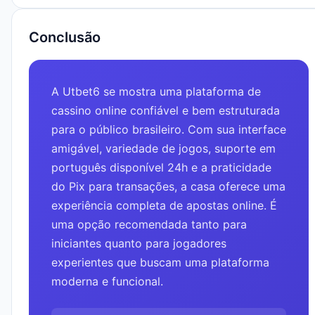
Conclusão
A Utbet6 se mostra uma plataforma de
cassino online confiável e bem estruturada
para o público brasileiro. Com sua interface
amigável, variedade de jogos, suporte em
português disponível 24h e a praticidade
do Pix para transações, a casa oferece uma
experiência completa de apostas online. É
uma opção recomendada tanto para
iniciantes quanto para jogadores
experientes que buscam uma plataforma
moderna e funcional.