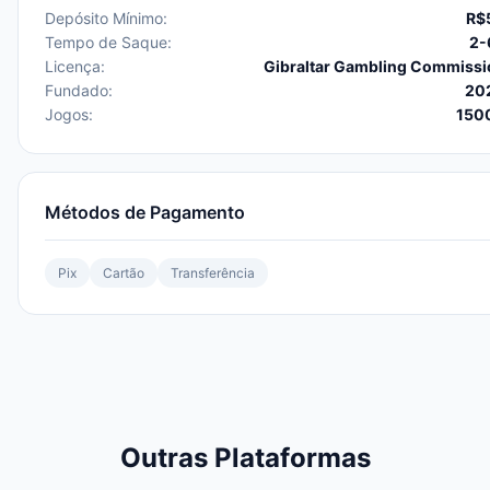
Depósito Mínimo:
R$
Tempo de Saque:
2-
Licença:
Gibraltar Gambling Commissi
Fundado:
20
Jogos:
150
Métodos de Pagamento
Pix
Cartão
Transferência
Outras Plataformas