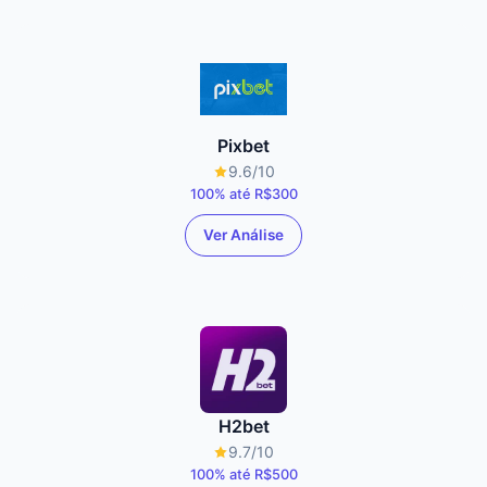
Pixbet
9.6/10
100% até R$300
Ver Análise
H2bet
9.7/10
100% até R$500