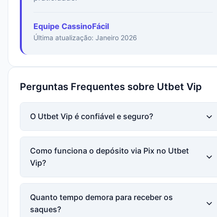
Equipe CassinoFácil
Última atualização: Janeiro 2026
Perguntas Frequentes sobre Utbet Vip
O Utbet Vip é confiável e seguro?
Como funciona o depósito via Pix no Utbet
Vip?
Quanto tempo demora para receber os
saques?