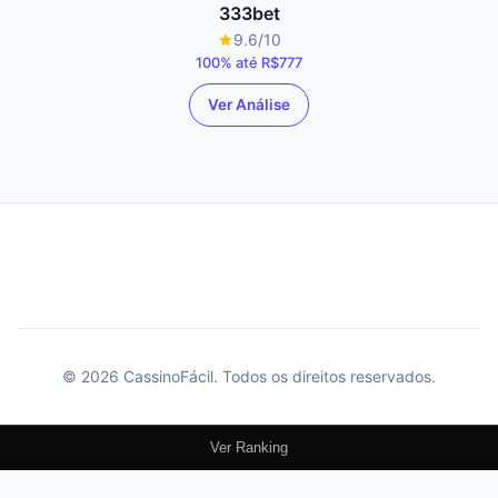
333bet
9.6/10
100% até R$777
Ver Análise
© 2026 CassinoFácil. Todos os direitos reservados.
Ver Ranking