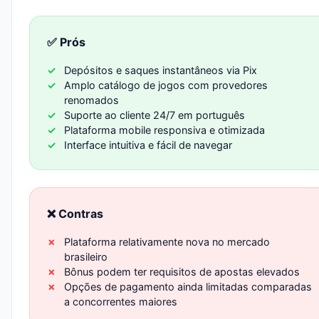
✅ Prós
Depósitos e saques instantâneos via Pix
Amplo catálogo de jogos com provedores
renomados
Suporte ao cliente 24/7 em português
Plataforma mobile responsiva e otimizada
Interface intuitiva e fácil de navegar
❌ Contras
Plataforma relativamente nova no mercado
brasileiro
Bônus podem ter requisitos de apostas elevados
Opções de pagamento ainda limitadas comparadas
a concorrentes maiores