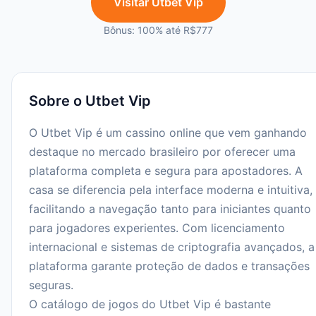
Visitar Utbet Vip
Bônus: 100% até R$777
Sobre o Utbet Vip
O Utbet Vip é um cassino online que vem ganhando
destaque no mercado brasileiro por oferecer uma
plataforma completa e segura para apostadores. A
casa se diferencia pela interface moderna e intuitiva,
facilitando a navegação tanto para iniciantes quanto
para jogadores experientes. Com licenciamento
internacional e sistemas de criptografia avançados, a
plataforma garante proteção de dados e transações
seguras.
O catálogo de jogos do Utbet Vip é bastante