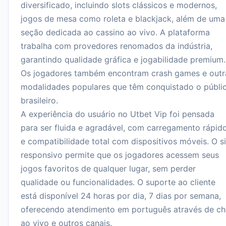
diversificado, incluindo slots clássicos e modernos,
jogos de mesa como roleta e blackjack, além de uma
seção dedicada ao cassino ao vivo. A plataforma
trabalha com provedores renomados da indústria,
garantindo qualidade gráfica e jogabilidade premium.
Os jogadores também encontram crash games e outr
modalidades populares que têm conquistado o públi
brasileiro.
A experiência do usuário no Utbet Vip foi pensada
para ser fluida e agradável, com carregamento rápid
e compatibilidade total com dispositivos móveis. O si
responsivo permite que os jogadores acessem seus
jogos favoritos de qualquer lugar, sem perder
qualidade ou funcionalidades. O suporte ao cliente
está disponível 24 horas por dia, 7 dias por semana,
oferecendo atendimento em português através de ch
ao vivo e outros canais.