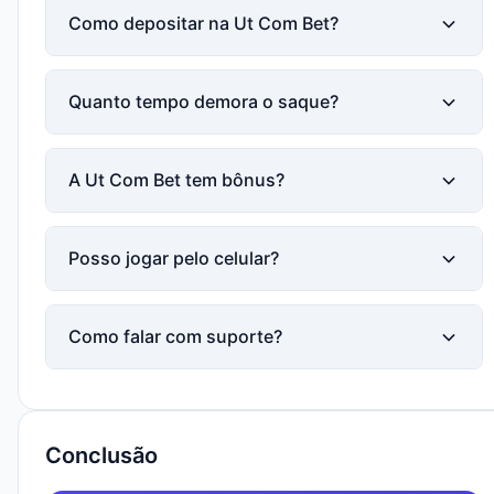
Como depositar na Ut Com Bet?
Quanto tempo demora o saque?
A Ut Com Bet tem bônus?
Posso jogar pelo celular?
Como falar com suporte?
Conclusão