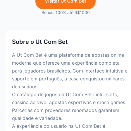
Visitar Ut Com Bet
Bônus: 100% até R$1000
Sobre o Ut Com Bet
A Ut Com Bet é uma plataforma de apostas online
moderna que oferece uma experiência completa
para jogadores brasileiros. Com interface intuitiva e
suporte em português, a casa conquistou milhares
de usuários.
O catálogo de jogos da Ut Com Bet inclui slots,
cassino ao vivo, apostas esportivas e crash games.
Parcerias com provedores renomados garantem
qualidade e variedade.
A experiência do usuário na Ut Com Bet é