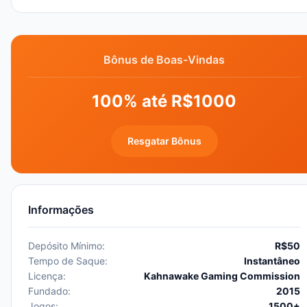
Bônus de Boas-Vindas
100% até R$1000
Resgatar Bônus
Informações
Depósito Mínimo:
R$50
Tempo de Saque:
Instantâneo
Licença:
Kahnawake Gaming Commission
Fundado:
2015
Jogos:
1500+