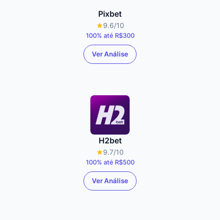
Pixbet
9.6/10
100% até R$300
Ver Análise
H2bet
9.7/10
100% até R$500
Ver Análise