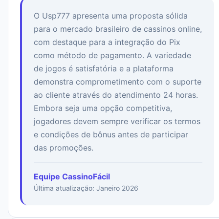
O Usp777 apresenta uma proposta sólida
para o mercado brasileiro de cassinos online,
com destaque para a integração do Pix
como método de pagamento. A variedade
de jogos é satisfatória e a plataforma
demonstra comprometimento com o suporte
ao cliente através do atendimento 24 horas.
Embora seja uma opção competitiva,
jogadores devem sempre verificar os termos
e condições de bônus antes de participar
das promoções.
Equipe CassinoFácil
Última atualização: Janeiro 2026