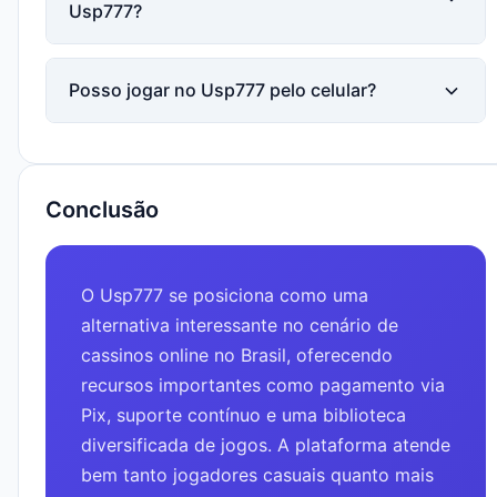
Usp777?
Posso jogar no Usp777 pelo celular?
Conclusão
O Usp777 se posiciona como uma
alternativa interessante no cenário de
cassinos online no Brasil, oferecendo
recursos importantes como pagamento via
Pix, suporte contínuo e uma biblioteca
diversificada de jogos. A plataforma atende
bem tanto jogadores casuais quanto mais