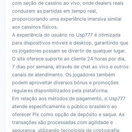
com seção de cassino ao vivo, onde dealers reais
conduzem as partidas em tempo real,
proporcionando uma experiência imersiva similar
aos cassinos físicos.
A experiência do usuário no Usp777 é otimizada
para dispositivos móveis e desktop, garantindo que
os jogadores possam se divertir de qualquer lugar.
O site oferece suporte ao cliente 24 horas por dia,
7 dias por semana, através de chat ao vivo e outros
canais de atendimento. Os jogadores também
podem aproveitar diversos bônus e promoções
regulares disponibilizados pela plataforma.
Em relação aos métodos de pagamento, o Usp777
atende especificamente o público brasileiro ao
oferecer Pix como opção de depósito e saque. As
transações são processadas com agilidade e
segurança, utilizando tecnologia de criptografia