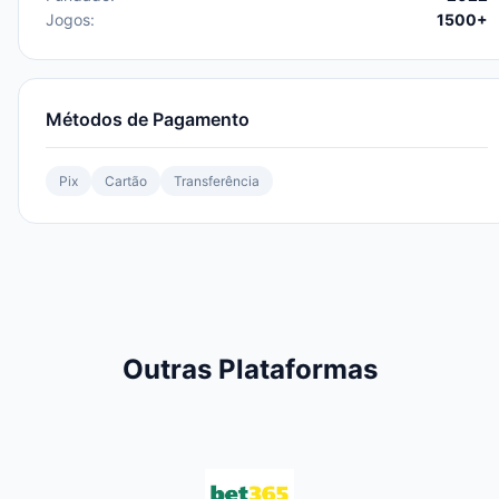
Jogos:
1500+
Métodos de Pagamento
Pix
Cartão
Transferência
Outras Plataformas