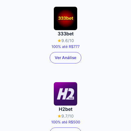
333bet
9.6/10
100% até R$777
Ver Análise
H2bet
9.7/10
100% até R$500