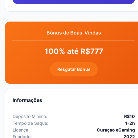
Bônus de Boas-Vindas
100% até R$777
Resgatar Bônus
Informações
Depósito Mínimo:
R$10
Tempo de Saque:
1-2h
Licença:
Curaçao eGaming
Fundado:
2022