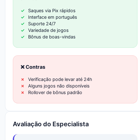
Saques via Pix rápidos
Interface em português
Suporte 24/7
Variedade de jogos
Bônus de boas-vindas
❌ Contras
Verificação pode levar até 24h
Alguns jogos não disponíveis
Rollover de bônus padrão
Avaliação do Especialista