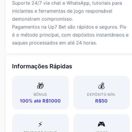
Suporte 24/7 via chat e WhatsApp, tutoriais para
iniciantes e ferramentas de jogo responsável
demonstram compromisso.
Pagamentos na Up7 Bet são rápidos e seguros. Pix
é o método principal, com depósitos instantâneos e
saques processados em até 24 horas.
Informações Rápidas
🎁
💰
BÔNUS
DEPÓSITO MÍN.
100% até R$1000
R$50
⚡
🎮