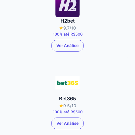
H2bet
9.7/10
100% até R$500
Ver Análise
Bet365
9.5/10
100% até R$500
Ver Análise