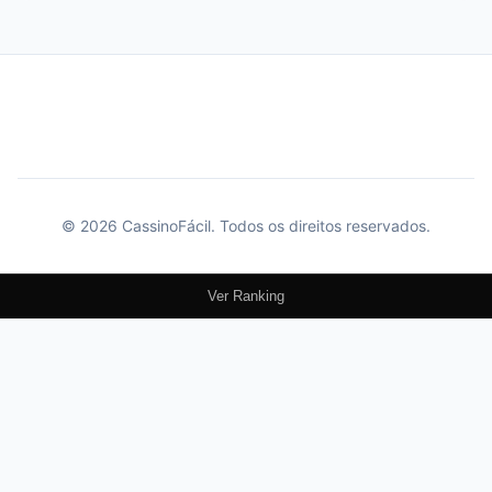
© 2026 CassinoFácil. Todos os direitos reservados.
Ver Ranking