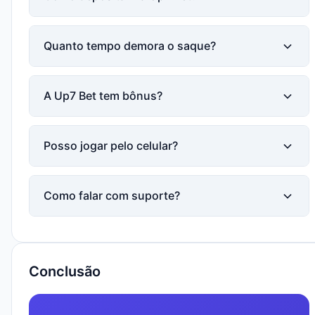
Quanto tempo demora o saque?
A Up7 Bet tem bônus?
Posso jogar pelo celular?
Como falar com suporte?
Conclusão