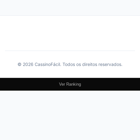
© 2026 CassinoFácil. Todos os direitos reservados.
Ver Ranking