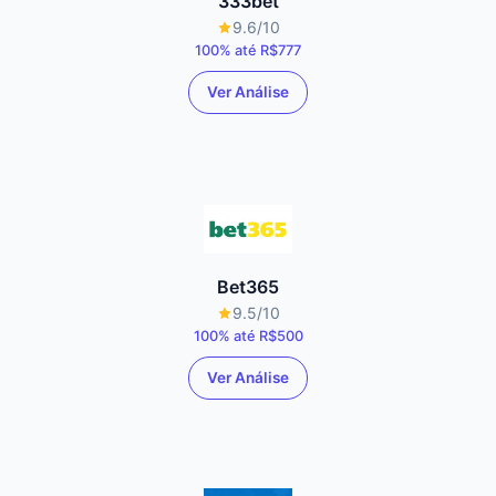
333bet
9.6/10
100% até R$777
Ver Análise
Bet365
9.5/10
100% até R$500
Ver Análise