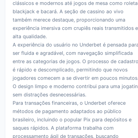
clássicos e modernos até jogos de mesa como roleta
blackjack e bacará. A seção de cassino ao vivo
também merece destaque, proporcionando uma
experiência imersiva com crupiês reais transmitidos 
alta qualidade.
A experiência do usuário no Underbet é pensada par
ser fluida e agradável, com navegação simplificada
entre as categorias de jogos. O processo de cadastr
é rápido e descomplicado, permitindo que novos
jogadores comecem a se divertir em poucos minutos
O design limpo e moderno contribui para uma jogati
sem distrações desnecessárias.
Para transações financeiras, o Underbet oferece
métodos de pagamento adaptados ao público
brasileiro, incluindo o popular Pix para depósitos e
saques rápidos. A plataforma trabalha com
processamento ágil de transações, buscando