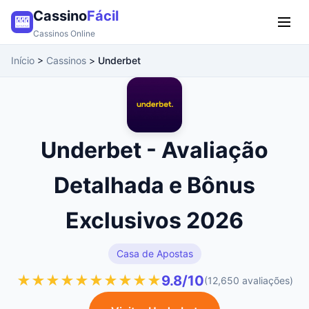
Cassino
Fácil
🎰
Cassinos Online
Início
>
Cassinos
>
Underbet
Underbet - Avaliação
Detalhada e Bônus
Exclusivos 2026
Casa de Apostas
★★★★★★★★★★
9.8/10
(12,650 avaliações)