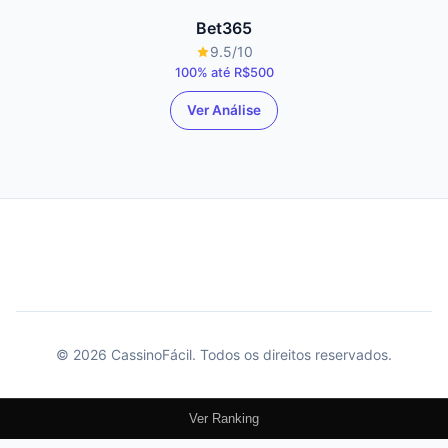
Bet365
9.5/10
100% até R$500
Ver Análise
© 2026 CassinoFácil. Todos os direitos reservados.
Ver Ranking