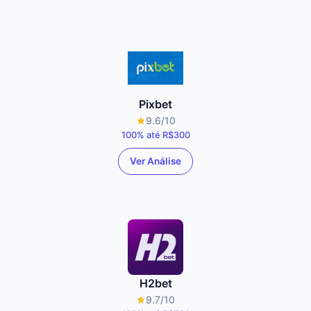
Pixbet
9.6/10
100% até R$300
Ver Análise
H2bet
9.7/10