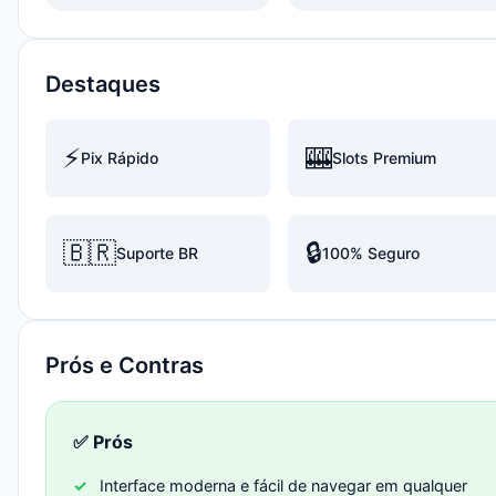
Destaques
⚡
🎰
Pix Rápido
Slots Premium
🇧🇷
🔒
Suporte BR
100% Seguro
Prós e Contras
✅ Prós
Interface moderna e fácil de navegar em qualquer