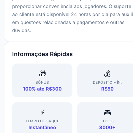
proporcionar conveniência aos jogadores. O suporte
ao cliente está disponível 24 horas por dia para auxil
em questões relacionadas a pagamentos e outras
dúvidas.
Informações Rápidas
🎁
💰
BÔNUS
DEPÓSITO MÍN.
100% até R$300
R$50
⚡
🎮
TEMPO DE SAQUE
JOGOS
Instantâneo
3000+