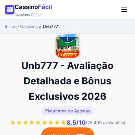
Cassino
Fácil
🎰
Cassinos Online
Início
>
Cassinos
>
Unb777
Unb777 - Avaliação
Detalhada e Bônus
Exclusivos 2026
Plataforma de Apostas
★★★★★★★★★
8.5/10
(23,490 avaliações)