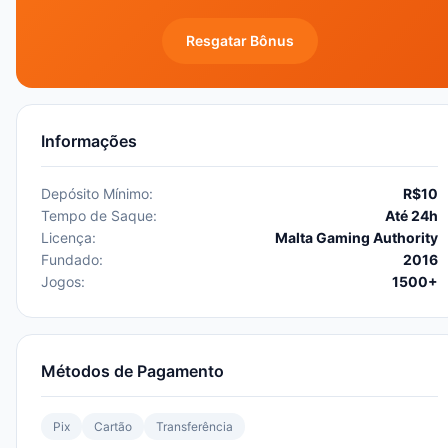
Resgatar Bônus
Informações
Depósito Mínimo:
R$10
Tempo de Saque:
Até 24h
Licença:
Malta Gaming Authority
Fundado:
2016
Jogos:
1500+
Métodos de Pagamento
Pix
Cartão
Transferência