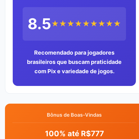
8.5
★★★★★★★★★
Recomendado para jogadores
brasileiros que buscam praticidade
com Pix e variedade de jogos.
Bônus de Boas-Vindas
100% até R$777