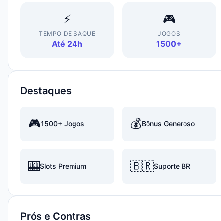
⚡
🎮
TEMPO DE SAQUE
JOGOS
Até 24h
1500+
Destaques
🎮
💰
1500+ Jogos
Bônus Generoso
🎰
🇧🇷
Slots Premium
Suporte BR
Prós e Contras