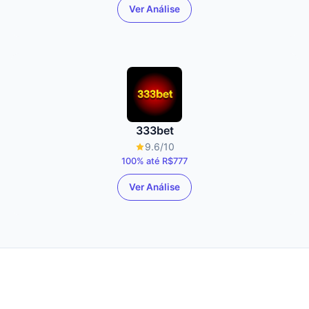
Ver Análise
333bet
9.6/10
100% até R$777
Ver Análise