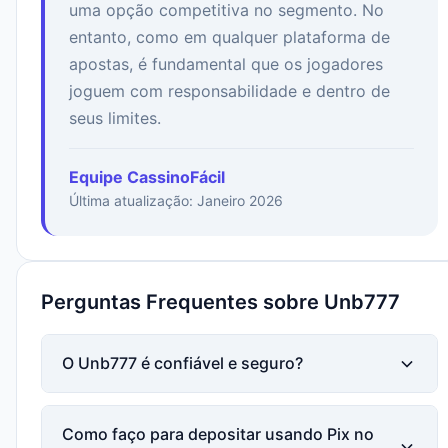
uma opção competitiva no segmento. No
entanto, como em qualquer plataforma de
apostas, é fundamental que os jogadores
joguem com responsabilidade e dentro de
seus limites.
Equipe CassinoFácil
Última atualização: Janeiro 2026
Perguntas Frequentes sobre Unb777
O Unb777 é confiável e seguro?
Como faço para depositar usando Pix no