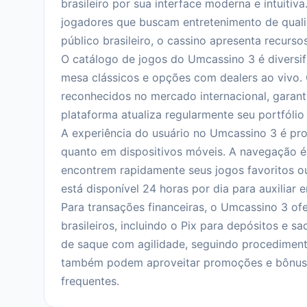
brasileiro por sua interface moderna e intuiti
jogadores que buscam entretenimento de qual
público brasileiro, o cassino apresenta recurso
O catálogo de jogos do Umcassino 3 é diversifi
mesa clássicos e opções com dealers ao vivo.
reconhecidos no mercado internacional, garanti
plataforma atualiza regularmente seu portfóli
A experiência do usuário no Umcassino 3 é pr
quanto em dispositivos móveis. A navegação é 
encontrem rapidamente seus jogos favoritos o
está disponível 24 horas por dia para auxiliar 
Para transações financeiras, o Umcassino 3 o
brasileiros, incluindo o Pix para depósitos e s
de saque com agilidade, seguindo procediment
também podem aproveitar promoções e bônus d
frequentes.