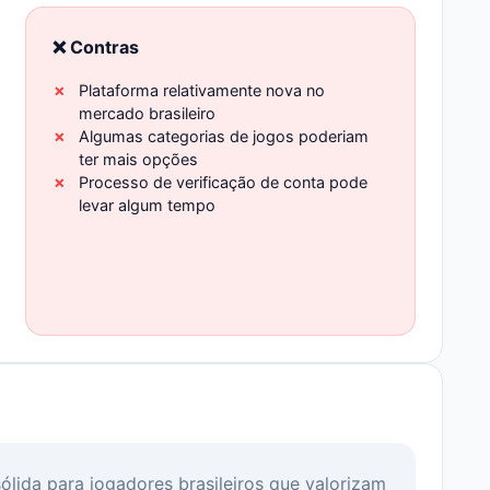
❌ Contras
Plataforma relativamente nova no
mercado brasileiro
Algumas categorias de jogos poderiam
ter mais opções
Processo de verificação de conta pode
levar algum tempo
ida para jogadores brasileiros que valorizam