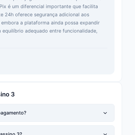
ix é um diferencial importante que facilita
te 24h oferece segurança adicional aos
, embora a plataforma ainda possa expandir
 equilíbrio adequado entre funcionalidade,
ino 3
 pagamento?
assino 3?