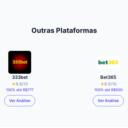
Outras Plataformas
333bet
Bet365
9.6/10
9.5/10
100% até R$777
100% até R$500
Ver Análise
Ver Análise