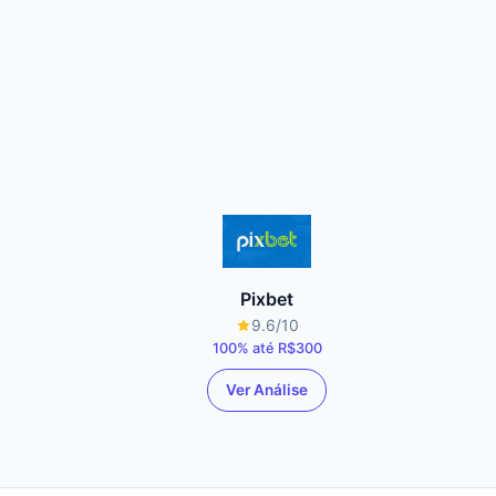
Pixbet
9.6/10
100% até R$300
Ver Análise