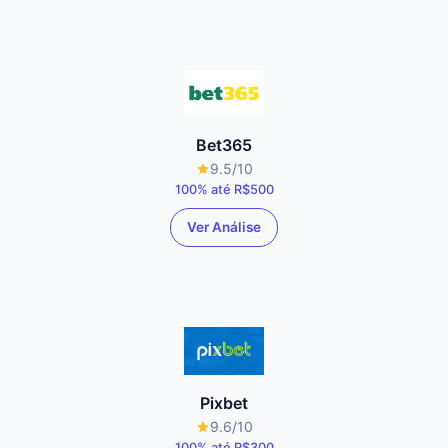
Bet365
9.5/10
100% até R$500
Ver Análise
Pixbet
9.6/10
100% até R$300