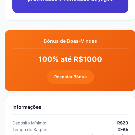
Bônus de Boas-Vindas
100% até R$1000
Resgatar Bônus
Informações
Depósito Mínimo:
R$20
Tempo de Saque:
2-6h