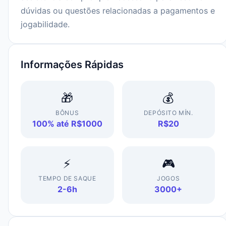
dúvidas ou questões relacionadas a pagamentos e
jogabilidade.
Informações Rápidas
🎁
💰
BÔNUS
DEPÓSITO MÍN.
100% até R$1000
R$20
⚡
🎮
TEMPO DE SAQUE
JOGOS
2-6h
3000+