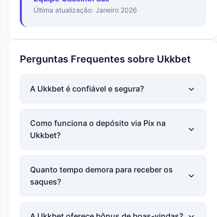
Última atualização: Janeiro 2026
Perguntas Frequentes sobre Ukkbet
A Ukkbet é confiável e segura?
Como funciona o depósito via Pix na
Ukkbet?
Quanto tempo demora para receber os
saques?
A Ukkbet oferece bônus de boas-vindas?