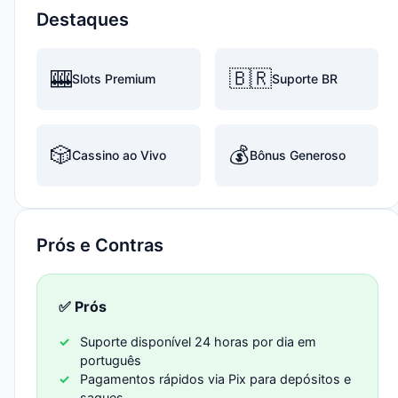
Destaques
🎰
🇧🇷
Slots Premium
Suporte BR
🎲
💰
Cassino ao Vivo
Bônus Generoso
Prós e Contras
✅ Prós
Suporte disponível 24 horas por dia em
português
Pagamentos rápidos via Pix para depósitos e
saques