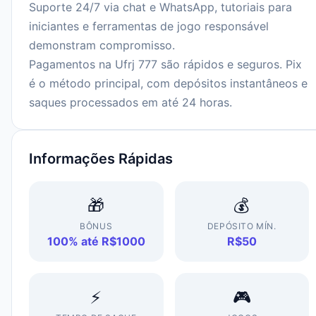
Suporte 24/7 via chat e WhatsApp, tutoriais para
iniciantes e ferramentas de jogo responsável
demonstram compromisso.
Pagamentos na Ufrj 777 são rápidos e seguros. Pix
é o método principal, com depósitos instantâneos e
saques processados em até 24 horas.
Informações Rápidas
🎁
💰
BÔNUS
DEPÓSITO MÍN.
100% até R$1000
R$50
⚡
🎮