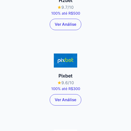
H2bet
9.7/10
100% até R$500
Ver Análise
Pixbet
9.6/10
100% até R$300
Ver Análise