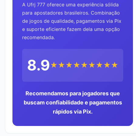
A Ufrj 777 oferece uma experiência sólida
para apostadores brasileiros. Combinação
de jogos de qualidade, pagamentos via Pix
e suporte eficiente fazem dela uma opção
recomendada.
8.9
★★★★★★★★★
Recomendamos para jogadores que
buscam confiabilidade e pagamentos
rápidos via Pix.