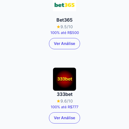
Bet365
9.5/10
100% até R$500
Ver Análise
333bet
9.6/10
100% até R$777
Ver Análise