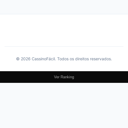
© 2026 CassinoFácil. Todos os direitos reservados.
Ver Ranking