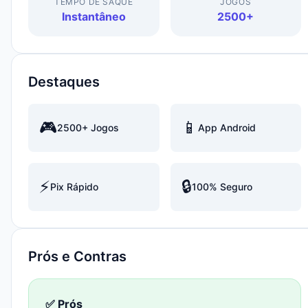
TEMPO DE SAQUE
JOGOS
Instantâneo
2500+
Destaques
🎮
📱
2500+ Jogos
App Android
⚡
🔒
Pix Rápido
100% Seguro
Prós e Contras
✅ Prós