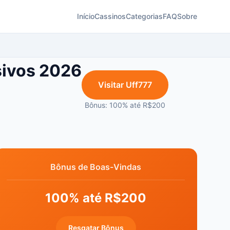
Início
Cassinos
Categorias
FAQ
Sobre
sivos 2026
Visitar Uff777
Bônus: 100% até R$200
Bônus de Boas-Vindas
100% até R$200
Resgatar Bônus