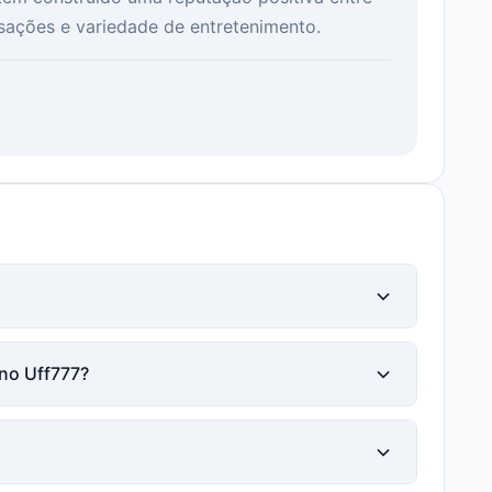
nsações e variedade de entretenimento.
no Uff777?