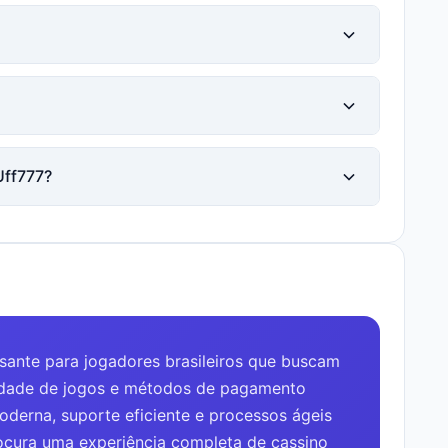
Uff777?
ssante para jogadores brasileiros que buscam
iedade de jogos e métodos de pagamento
oderna, suporte eficiente e processos ágeis
rocura uma experiência completa de cassino