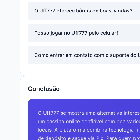
O Uff777 oferece bônus de boas-vindas?
Posso jogar no Uff777 pelo celular?
Como entrar em contato com o suporte do 
Conclusão
O Uff777 se mostra uma alternativa intere
um cassino online confiável com boa var
locais. A plataforma combina tecnologia m
de depósito e saque via Pix. Para quem p