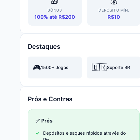
🎁
💰
BÔNUS
DEPÓSITO MÍN.
100% até R$200
R$10
Destaques
🎮
🇧🇷
1500+ Jogos
Suporte BR
Prós e Contras
✅ Prós
Depósitos e saques rápidos através do
Pix