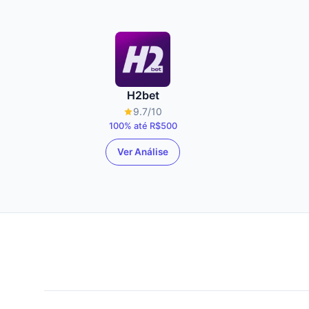
H2bet
9.7/10
100% até R$500
Ver Análise