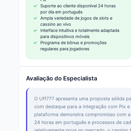
Suporte ao cliente disponível 24 horas
por dia em português
Ampla variedade de jogos de slots e
cassino ao vivo
Interface intuitiva e totalmente adaptada
para dispositivos móveis
Programa de bônus e promoções
regulares para jogadores
Avaliação do Especialista
O Uff777 apresenta uma proposta sólida par
com destaque para a integração com Pix e u
plataforma demonstra compromisso com a e
24 horas em português e processos de cad
relativamente nova no mercado, o cassino 