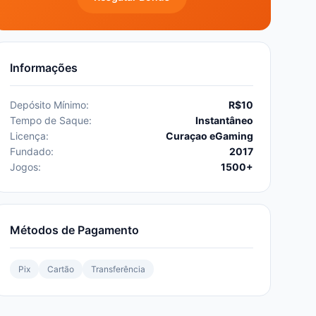
Informações
Depósito Mínimo:
R$10
Tempo de Saque:
Instantâneo
Licença:
Curaçao eGaming
Fundado:
2017
Jogos:
1500+
Métodos de Pagamento
Pix
Cartão
Transferência