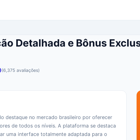
ção Detalhada e Bônus Exclu
0
(6,375 avaliações)
o destaque no mercado brasileiro por oferecer
ores de todos os níveis. A plataforma se destaca
zar uma interface totalmente adaptada para o