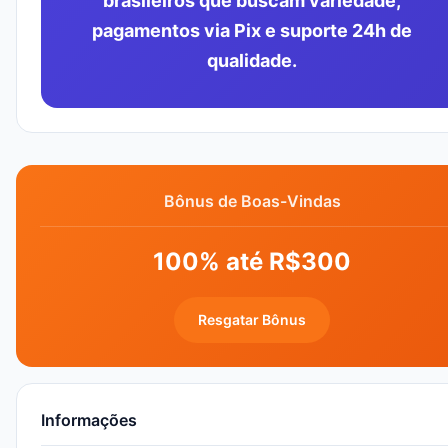
brasileiros que buscam variedade,
pagamentos via Pix e suporte 24h de
qualidade.
Bônus de Boas-Vindas
100% até R$300
Resgatar Bônus
Informações