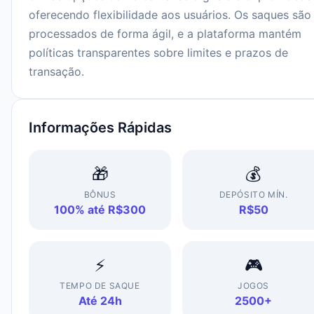
oferecendo flexibilidade aos usuários. Os saques são
processados de forma ágil, e a plataforma mantém
políticas transparentes sobre limites e prazos de
transação.
Informações Rápidas
🎁
💰
BÔNUS
DEPÓSITO MÍN.
100% até R$300
R$50
⚡
🎮
TEMPO DE SAQUE
JOGOS
Até 24h
2500+