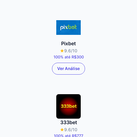
Pixbet
9.6/10
100% até R$300
Ver Análise
333bet
9.6/10
100% até R$777