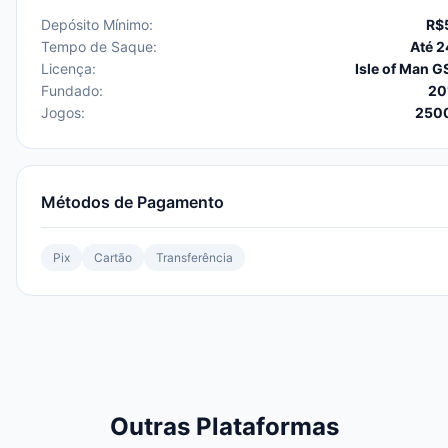
Depósito Mínimo:
R$
Tempo de Saque:
Até 2
Licença:
Isle of Man 
Fundado:
20
Jogos:
250
Métodos de Pagamento
Pix
Cartão
Transferência
Outras Plataformas