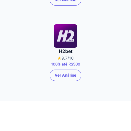
H2bet
9.7/10
100% até R$500
Ver Análise