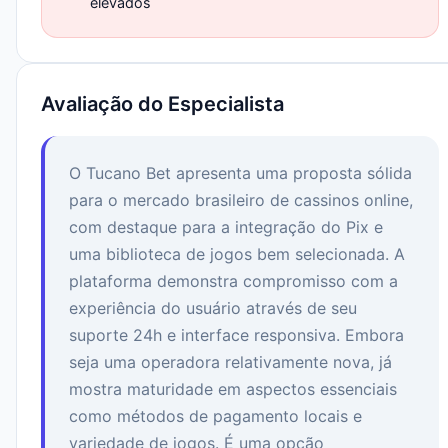
elevados
Avaliação do Especialista
O Tucano Bet apresenta uma proposta sólida
para o mercado brasileiro de cassinos online,
com destaque para a integração do Pix e
uma biblioteca de jogos bem selecionada. A
plataforma demonstra compromisso com a
experiência do usuário através de seu
suporte 24h e interface responsiva. Embora
seja uma operadora relativamente nova, já
mostra maturidade em aspectos essenciais
como métodos de pagamento locais e
variedade de jogos. É uma opção