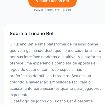
Visitar Tucano Bet
Bônus: 100% até R$300
Sobre o Tucano Bet
O Tucano Bet é uma plataforma de cassino online
que vem ganhando destaque no mercado brasileiro
por sua interface moderna e intuitiva. A plataforma
oferece uma experiência completa de apostas e
jogos de cassino, com foco especial nas
preferências do público brasileiro. Seu design
colorido e navegação simplificada facilitam o
acesso tanto para iniciantes quanto para jogadores
experientes.
O catálogo de jogos do Tucano Bet é bastante