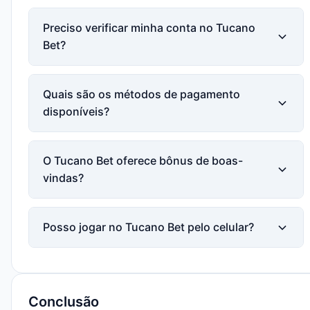
Preciso verificar minha conta no Tucano
Bet?
Quais são os métodos de pagamento
disponíveis?
O Tucano Bet oferece bônus de boas-
vindas?
Posso jogar no Tucano Bet pelo celular?
Conclusão