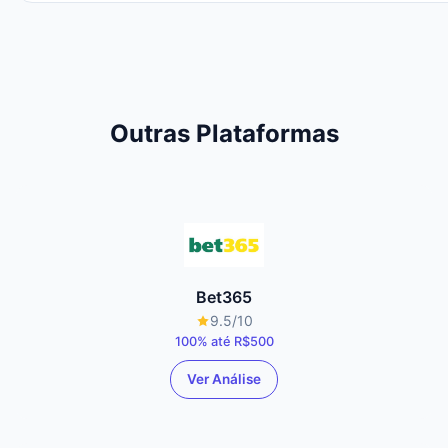
Outras Plataformas
Bet365
9.5/10
100% até R$500
Ver Análise