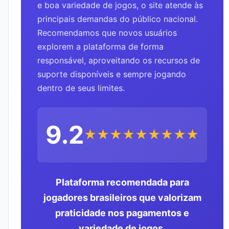
e boa variedade de jogos, o site atende às
principais demandas do público nacional.
Recomendamos que novos usuários
explorem a plataforma de forma
responsável, aproveitando os recursos de
suporte disponíveis e sempre jogando
dentro de seus limites.
9.2
★★★★★★★★★
Plataforma recomendada para
jogadores brasileiros que valorizam
praticidade nos pagamentos e
variedade de jogos.