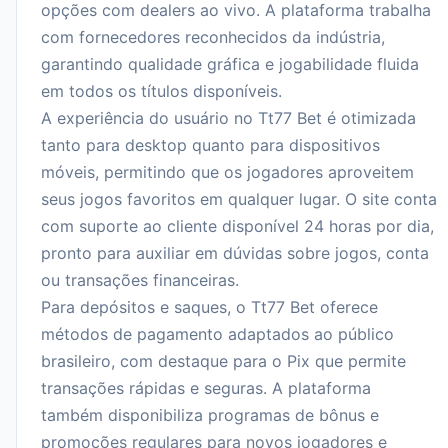
opções com dealers ao vivo. A plataforma trabalha
com fornecedores reconhecidos da indústria,
garantindo qualidade gráfica e jogabilidade fluida
em todos os títulos disponíveis.
A experiência do usuário no Tt77 Bet é otimizada
tanto para desktop quanto para dispositivos
móveis, permitindo que os jogadores aproveitem
seus jogos favoritos em qualquer lugar. O site conta
com suporte ao cliente disponível 24 horas por dia,
pronto para auxiliar em dúvidas sobre jogos, conta
ou transações financeiras.
Para depósitos e saques, o Tt77 Bet oferece
métodos de pagamento adaptados ao público
brasileiro, com destaque para o Pix que permite
transações rápidas e seguras. A plataforma
também disponibiliza programas de bônus e
promoções regulares para novos jogadores e