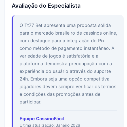
Avaliação do Especialista
O Tt77 Bet apresenta uma proposta sólida
para o mercado brasileiro de cassinos online,
com destaque para a integração do Pix
como método de pagamento instantâneo. A
variedade de jogos é satisfatória e a
plataforma demonstra preocupação com a
experiência do usuário através do suporte
24h. Embora seja uma opção competitiva,
jogadores devem sempre verificar os termos
e condições das promoções antes de
participar.
Equipe CassinoFácil
Última atualização: Janeiro 2026