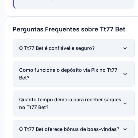
Perguntas Frequentes sobre Tt77 Bet
O Tt77 Bet é confiável e seguro?
Como funciona o depósito via Pix no Tt77
Bet?
Quanto tempo demora para receber saques
no Tt77 Bet?
O Tt77 Bet oferece bônus de boas-vindas?