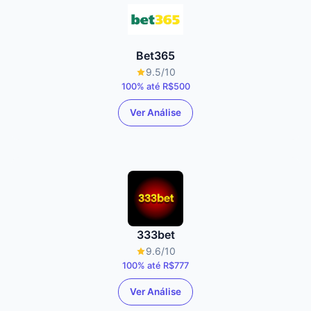
Bet365
9.5/10
100% até R$500
Ver Análise
333bet
9.6/10
100% até R$777
Ver Análise