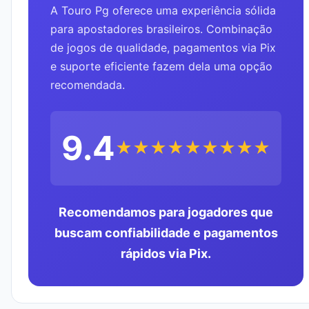
A Touro Pg oferece uma experiência sólida
para apostadores brasileiros. Combinação
de jogos de qualidade, pagamentos via Pix
e suporte eficiente fazem dela uma opção
recomendada.
9.4
★★★★★★★★★
Recomendamos para jogadores que
buscam confiabilidade e pagamentos
rápidos via Pix.