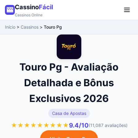
Cassino
Fácil
🎰
Cassinos Online
Início
>
Cassinos
>
Touro Pg
Touro Pg - Avaliação
Detalhada e Bônus
Exclusivos 2026
Casa de Apostas
★★★★★★★★★
9.4/10
(11,087 avaliações)