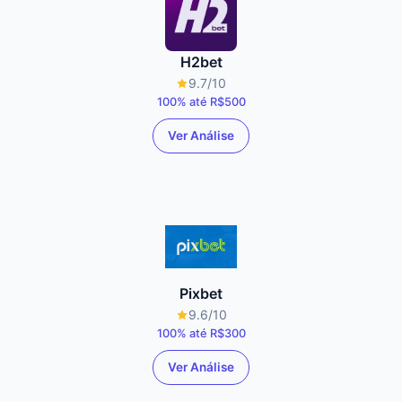
H2bet
9.7/10
100% até R$500
Ver Análise
Pixbet
9.6/10
100% até R$300
Ver Análise