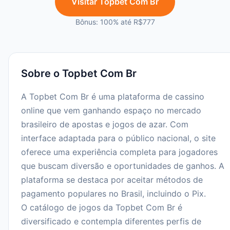
Visitar Topbet Com Br
Bônus: 100% até R$777
Sobre o Topbet Com Br
A Topbet Com Br é uma plataforma de cassino
online que vem ganhando espaço no mercado
brasileiro de apostas e jogos de azar. Com
interface adaptada para o público nacional, o site
oferece uma experiência completa para jogadores
que buscam diversão e oportunidades de ganhos. A
plataforma se destaca por aceitar métodos de
pagamento populares no Brasil, incluindo o Pix.
O catálogo de jogos da Topbet Com Br é
diversificado e contempla diferentes perfis de