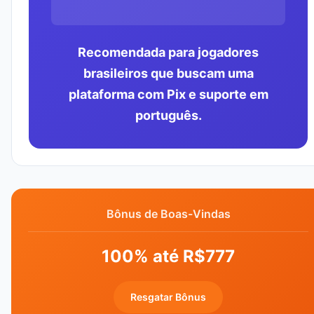
Recomendada para jogadores
brasileiros que buscam uma
plataforma com Pix e suporte em
português.
Bônus de Boas-Vindas
100% até R$777
Resgatar Bônus