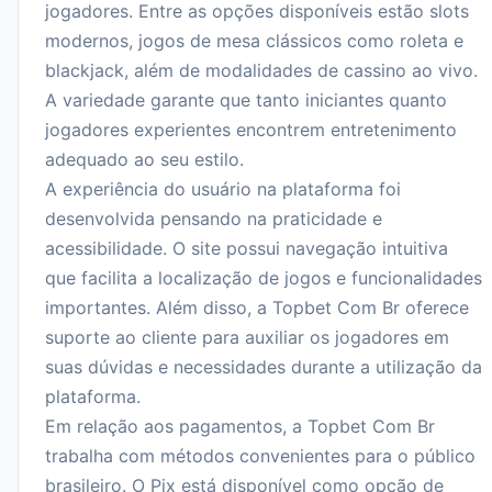
jogadores. Entre as opções disponíveis estão slots
modernos, jogos de mesa clássicos como roleta e
blackjack, além de modalidades de cassino ao vivo.
A variedade garante que tanto iniciantes quanto
jogadores experientes encontrem entretenimento
adequado ao seu estilo.
A experiência do usuário na plataforma foi
desenvolvida pensando na praticidade e
acessibilidade. O site possui navegação intuitiva
que facilita a localização de jogos e funcionalidades
importantes. Além disso, a Topbet Com Br oferece
suporte ao cliente para auxiliar os jogadores em
suas dúvidas e necessidades durante a utilização da
plataforma.
Em relação aos pagamentos, a Topbet Com Br
trabalha com métodos convenientes para o público
brasileiro. O Pix está disponível como opção de