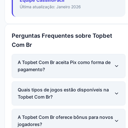
Equipe CassinoFácil
Última atualização: Janeiro 2026
Perguntas Frequentes sobre Topbet
Com Br
A Topbet Com Br aceita Pix como forma de
pagamento?
Quais tipos de jogos estão disponíveis na
Topbet Com Br?
A Topbet Com Br oferece bônus para novos
jogadores?