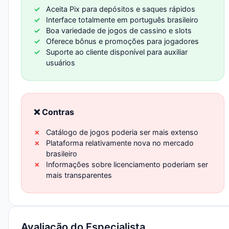
Aceita Pix para depósitos e saques rápidos
Interface totalmente em português brasileiro
Boa variedade de jogos de cassino e slots
Oferece bônus e promoções para jogadores
Suporte ao cliente disponível para auxiliar
usuários
❌ Contras
Catálogo de jogos poderia ser mais extenso
Plataforma relativamente nova no mercado
brasileiro
Informações sobre licenciamento poderiam ser
mais transparentes
Avaliação do Especialista