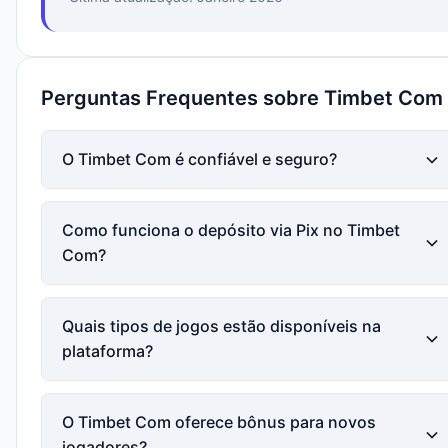
Perguntas Frequentes sobre Timbet Com
O Timbet Com é confiável e seguro?
Como funciona o depósito via Pix no Timbet
Com?
Quais tipos de jogos estão disponíveis na
plataforma?
O Timbet Com oferece bônus para novos
jogadores?