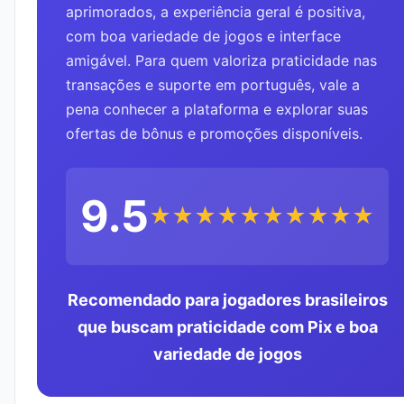
aprimorados, a experiência geral é positiva,
com boa variedade de jogos e interface
amigável. Para quem valoriza praticidade nas
transações e suporte em português, vale a
pena conhecer a plataforma e explorar suas
ofertas de bônus e promoções disponíveis.
9.5
★★★★★★★★★★
Recomendado para jogadores brasileiros
que buscam praticidade com Pix e boa
variedade de jogos