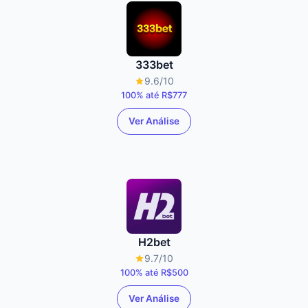
333bet
9.6/10
100% até R$777
Ver Análise
H2bet
9.7/10
100% até R$500
Ver Análise