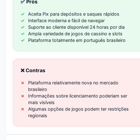
✅ Prós
Aceita Pix para depósitos e saques rápidos
Interface moderna e fácil de navegar
Suporte ao cliente disponível 24 horas por dia
Ampla variedade de jogos de cassino e slots
Plataforma totalmente em português brasileiro
❌ Contras
Plataforma relativamente nova no mercado
brasileiro
Informações sobre licenciamento poderiam ser
mais visíveis
Algumas opções de jogos podem ter restrições
regionais