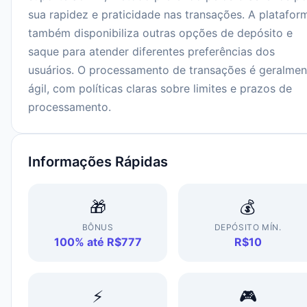
sua rapidez e praticidade nas transações. A platafor
também disponibiliza outras opções de depósito e
saque para atender diferentes preferências dos
usuários. O processamento de transações é geralmen
ágil, com políticas claras sobre limites e prazos de
processamento.
Informações Rápidas
🎁
💰
BÔNUS
DEPÓSITO MÍN.
100% até R$777
R$10
⚡
🎮