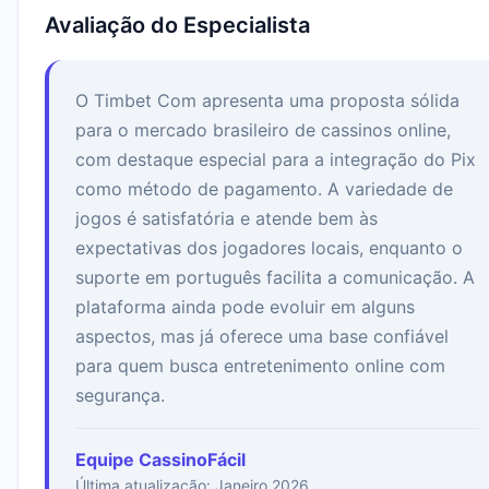
Avaliação do Especialista
O Timbet Com apresenta uma proposta sólida
para o mercado brasileiro de cassinos online,
com destaque especial para a integração do Pix
como método de pagamento. A variedade de
jogos é satisfatória e atende bem às
expectativas dos jogadores locais, enquanto o
suporte em português facilita a comunicação. A
plataforma ainda pode evoluir em alguns
aspectos, mas já oferece uma base confiável
para quem busca entretenimento online com
segurança.
Equipe CassinoFácil
Última atualização: Janeiro 2026