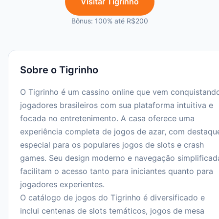
Visitar Tigrinho
Bônus: 100% até R$200
Sobre o Tigrinho
O Tigrinho é um cassino online que vem conquistand
jogadores brasileiros com sua plataforma intuitiva e
focada no entretenimento. A casa oferece uma
experiência completa de jogos de azar, com destaqu
especial para os populares jogos de slots e crash
games. Seu design moderno e navegação simplificad
facilitam o acesso tanto para iniciantes quanto para
jogadores experientes.
O catálogo de jogos do Tigrinho é diversificado e
inclui centenas de slots temáticos, jogos de mesa