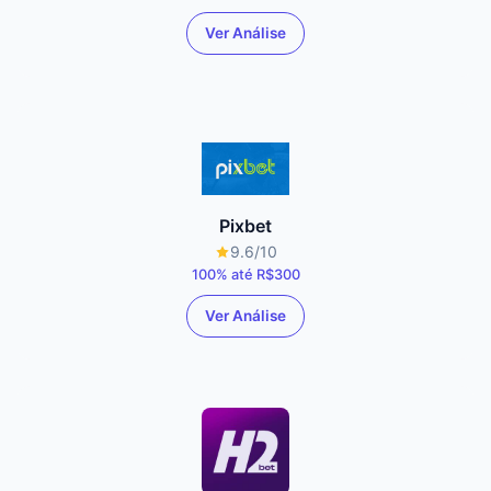
Ver Análise
Pixbet
9.6/10
100% até R$300
Ver Análise