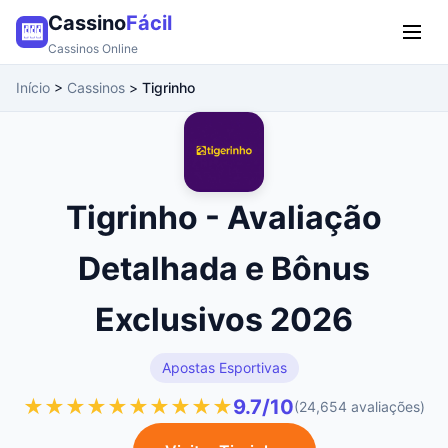
Cassino
Fácil
🎰
Cassinos Online
Início
>
Cassinos
>
Tigrinho
Tigrinho - Avaliação
Detalhada e Bônus
Exclusivos 2026
Apostas Esportivas
★★★★★★★★★★
9.7/10
(24,654 avaliações)