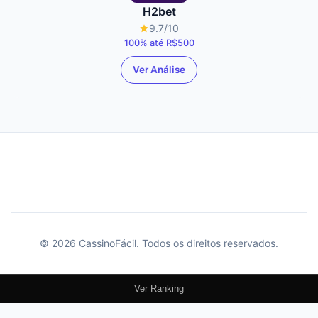
H2bet
9.7/10
100% até R$500
Ver Análise
© 2026 CassinoFácil. Todos os direitos reservados.
Ver Ranking