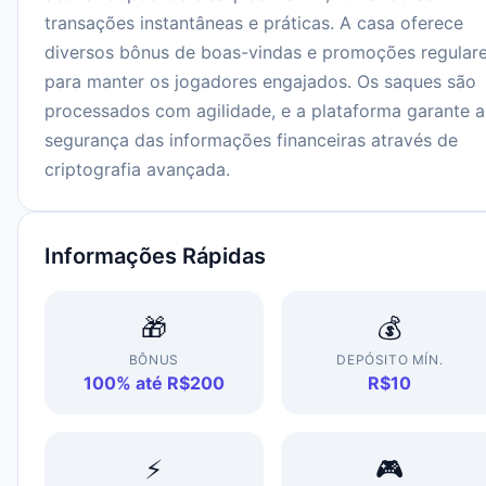
transações instantâneas e práticas. A casa oferece
diversos bônus de boas-vindas e promoções regular
para manter os jogadores engajados. Os saques são
processados com agilidade, e a plataforma garante a
segurança das informações financeiras através de
criptografia avançada.
Informações Rápidas
🎁
💰
BÔNUS
DEPÓSITO MÍN.
100% até R$200
R$10
⚡
🎮