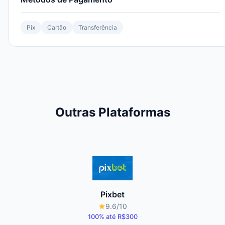
Pix
Cartão
Transferência
Outras Plataformas
Pixbet
9.6/10
100% até R$300