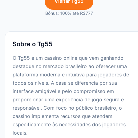
Visitar Tg55
Bônus: 100% até R$777
Sobre o Tg55
O Tg55 é um cassino online que vem ganhando
destaque no mercado brasileiro ao oferecer uma
plataforma moderna e intuitiva para jogadores de
todos os níveis. A casa se diferencia por sua
interface amigável e pelo compromisso em
proporcionar uma experiência de jogo segura e
responsável. Com foco no público brasileiro, o
cassino implementa recursos que atendem
especificamente às necessidades dos jogadores
locais.