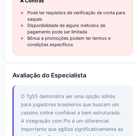
❌ Contras
Pode ter requisitos de verificação de conta para
saques
Disponibilidade de alguns métodos de
pagamento pode ser limitada
Bônus e promoções podem ter termos e
condições específicos
Avaliação do Especialista
O Tg55 demonstra ser uma opção sólida
para jogadores brasileiros que buscam um
cassino online confiável e bem estruturado.
A integração com Pix é um diferencial
importante que agiliza significativamente as