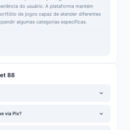
xperiência do usuário. A plataforma mantém
rtfólio de jogos capaz de atender diferentes
pandir algumas categorias específicas.
et 88
 via Pix?