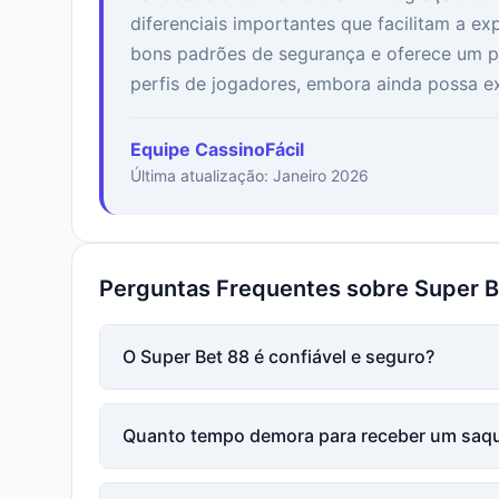
diferenciais importantes que facilitam a e
bons padrões de segurança e oferece um po
perfis de jogadores, embora ainda possa ex
Equipe CassinoFácil
Última atualização: Janeiro 2026
Perguntas Frequentes sobre Super B
O Super Bet 88 é confiável e seguro?
Quanto tempo demora para receber um saque