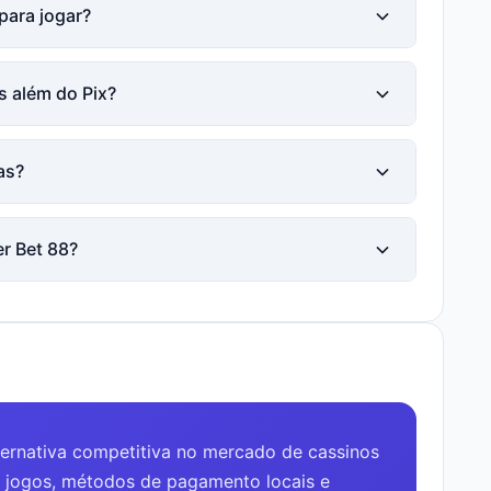
para jogar?
 além do Pix?
as?
r Bet 88?
ernativa competitiva no mercado de cassinos
e jogos, métodos de pagamento locais e