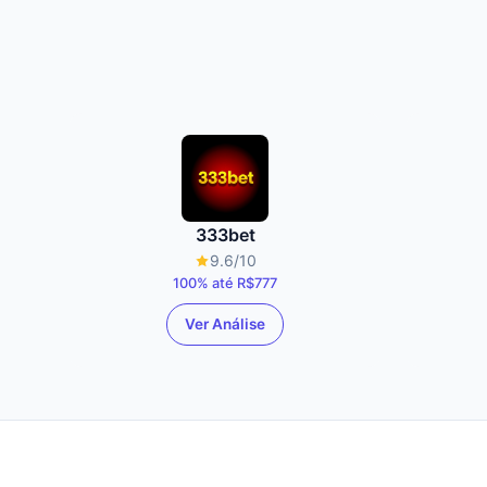
333bet
9.6/10
100% até R$777
Ver Análise