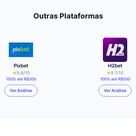
Outras Plataformas
Pixbet
H2bet
9.6/10
9.7/10
100% até R$300
100% até R$500
Ver Análise
Ver Análise