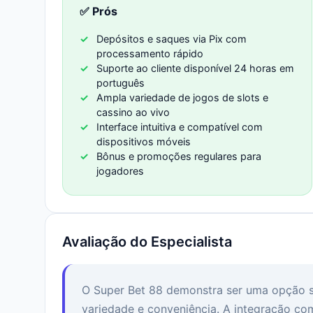
✅ Prós
Depósitos e saques via Pix com
processamento rápido
Suporte ao cliente disponível 24 horas em
português
Ampla variedade de jogos de slots e
cassino ao vivo
Interface intuitiva e compatível com
dispositivos móveis
Bônus e promoções regulares para
jogadores
Avaliação do Especialista
O Super Bet 88 demonstra ser uma opção só
variedade e conveniência. A integração co