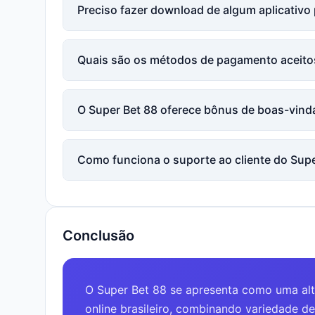
Preciso fazer download de algum aplicativo 
Quais são os métodos de pagamento aceitos
O Super Bet 88 oferece bônus de boas-vind
Como funciona o suporte ao cliente do Supe
Conclusão
O Super Bet 88 se apresenta como uma alt
online brasileiro, combinando variedade d